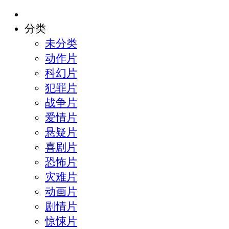
分类
未分类
动作片
科幻片
犯罪片
战争片
爱情片
悬疑片
喜剧片
恐怖片
灾难片
动画片
剧情片
惊悚片