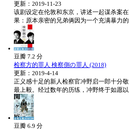
更新：2019-11-23
该剧设定在伦敦和东京，讲述一起谋杀案在
果：原本亲密的兄弟俩因为一个充满暴力的瞬.
豆瓣 7.2 分
检察方的罪人 検察側の罪人 (2018)
更新：2019-4-14
正义感十足的新人检察官冲野启一郎十分敬
最上毅。经过数年的历练，冲野终于如愿以偿.
豆瓣 6.9 分