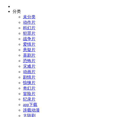
分类
未分类
动作片
科幻片
犯罪片
战争片
爱情片
悬疑片
喜剧片
恐怖片
灾难片
动画片
剧情片
惊悚片
奇幻片
冒险片
纪录片
app下载
连载动漫
大陆剧