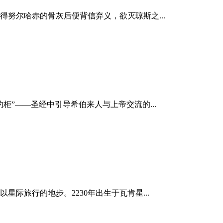
努尔哈赤的骨灰后便背信弃义，欲灭琼斯之...
柜”——圣经中引导希伯来人与上帝交流的...
际旅行的地步。2230年出生于瓦肯星...