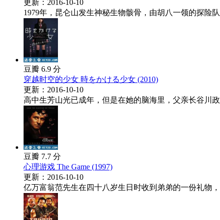
更新：2016-10-10
1979年，昆仑山发生神秘生物骸骨，由胡八一领的探险队
豆瓣 6.9 分
穿越时空的少女 時をかける少女 (2010)
更新：2016-10-10
高中生芳山光已成年，但是在她的脑海里，父亲长谷川政道
豆瓣 7.7 分
心理游戏 The Game (1997)
更新：2016-10-10
亿万富翁范先生在四十八岁生日时收到弟弟的一份礼物，C