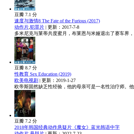
豆瓣 7.1 分
速度与激情8 The Fate of the Furious (2017)
动作片
,
犯罪片
| 更新：2017-7-8
多米尼克与莱蒂共度蜜月，布莱恩与米娅退出了赛车界，这
豆瓣 8.7 分
性教育 Sex Education (2019)
欧美电视剧
| 更新：2019-1-27
欧帝斯固然缺乏性经验，他的母亲可是一名性治疗师。他决
豆瓣 7.2 分
2018年韩国经典动作悬疑片《魔女》蓝光韩语中字
动作片
,
悬疑片
| 更新：2022-7-23