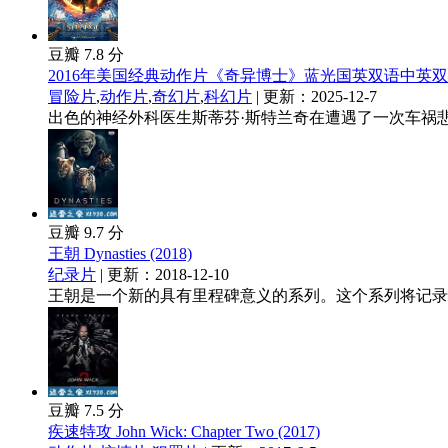
豆瓣 7.8 分
2016年美国经典动作片《奇异博士》蓝光国英双语中英
冒险片
,
动作片
,
奇幻片
,
科幻片
| 更新：2025-12-7
出色的神经外科医生斯蒂芬·斯特兰奇在遭遇了一次车祸悲
豆瓣 9.7 分
王朝 Dynasties (2018)
纪录片
| 更新：2018-12-10
王朝是一个新的具有里程碑意义的系列。这个系列将记录世
豆瓣 7.5 分
疾速特攻 John Wick: Chapter Two (2017)