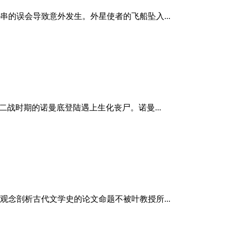
的误会导致意外发生。外星使者的飞船坠入...
二战时期的诺曼底登陆遇上生化丧尸。诺曼...
念剖析古代文学史的论文命题不被叶教授所...