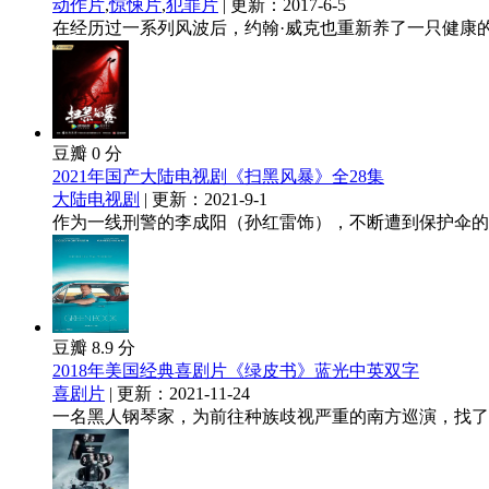
动作片
,
惊悚片
,
犯罪片
| 更新：2017-6-5
在经历过一系列风波后，约翰·威克也重新养了一只健康的狗
豆瓣 0 分
2021年国产大陆电视剧《扫黑风暴》全28集
大陆电视剧
| 更新：2021-9-1
作为一线刑警的李成阳（孙红雷饰），不断遭到保护伞的打
豆瓣 8.9 分
2018年美国经典喜剧片《绿皮书》蓝光中英双字
喜剧片
| 更新：2021-11-24
一名黑人钢琴家，为前往种族歧视严重的南方巡演，找了一