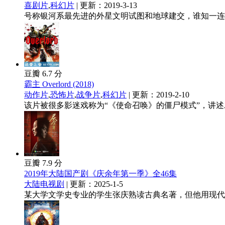
喜剧片
,
科幻片
| 更新：2019-3-13
号称银河系最先进的外星文明试图和地球建交，谁知一连串
豆瓣 6.7 分
霸主 Overlord (2018)
动作片
,
恐怖片
,
战争片
,
科幻片
| 更新：2019-2-10
该片被很多影迷戏称为“《使命召唤》的僵尸模式”，讲述
豆瓣 7.9 分
2019年大陆国产剧《庆余年第一季》全46集
大陆电视剧
| 更新：2025-1-5
某大学文学史专业的学生张庆熟读古典名著，但他用现代观