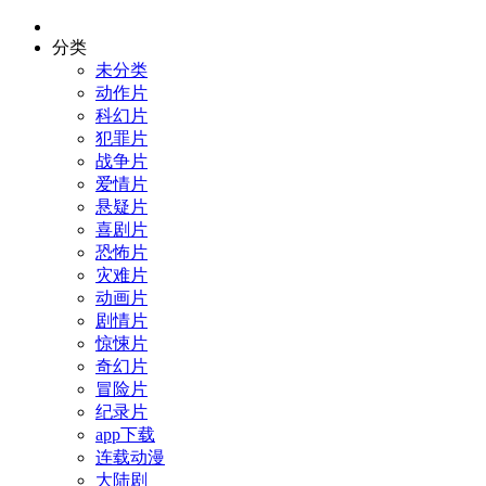
分类
未分类
动作片
科幻片
犯罪片
战争片
爱情片
悬疑片
喜剧片
恐怖片
灾难片
动画片
剧情片
惊悚片
奇幻片
冒险片
纪录片
app下载
连载动漫
大陆剧