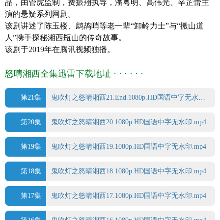
品，由管虎监制，费振翔执导，潘粤明、高伟光、辛芷蕾主
The Wrath Of Time
演的悬疑系列网剧。
该剧讲述了陈玉楼、鹧鸪哨等老一辈“卸岭力士”与“搬山道
人”携手探秘湘西瓶山的传奇故事。
该剧于2019年在腾讯视频独播。
怒晴湘西全集迅雷下载地址 · · · · · ·
第21集
鬼吹灯之怒晴湘西21.End.1080p.HD国语中字无水印.mp4
第20集
鬼吹灯之怒晴湘西20.1080p.HD国语中字无水印.mp4
第19集
鬼吹灯之怒晴湘西19.1080p.HD国语中字无水印.mp4
第18集
鬼吹灯之怒晴湘西18.1080p.HD国语中字无水印.mp4
第17集
鬼吹灯之怒晴湘西17.1080p.HD国语中字无水印.mp4