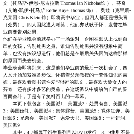
文（托马斯•伊恩•尼古拉斯 Thomas Ian Nicholas饰 ）、芬奇
语言: 英语
（艾迪•凯伊•托马斯 Eddie Kaye Thomas 饰）、奥兹（克里斯•
上映日期:
1999
-07-09(美国)
克莱因 Chris Klein 饰）即将高中毕业，但四人都还是愣头青
片长: 95 分钟
（处男）。四人因此遭人嘲笑，他们亦耿耿于怀，发誓在毕
又名: 美国陷饼 / 美国处男 / East Great Falls
业前要告别处男。
High
他们在毕业晚会前就举办了一场派对，企图在派队上找到自
IMDb链接: tt0163651
己的女孩，告别处男之身。谁知告别处男并没有想象中简
单，也没有按设想进行，他们总是在最后关头因为这样那样
的原因而失去机会。
毕业晚会即将到来，这是他们毕业前的最后一次机会了，四
人又开始加紧准备步伐。怀揣着父亲教授的一套性知识的吉
姆，最喜欢看图书馆性爱“圣经”的凯文，最喜欢大龄女人的
芬奇，还有多才多艺的奥兹，在这场派队中纷纷为自己的誓
言而奋斗，于是有了笑料百出的一幕幕。
本页下载包含：美国派1、美国派2：处男有喜、美国派
3：美国婚礼、美国派4：集体露营、美国派5：裸体狂奔、美
国派6：兄弟会、美国派7：索爱天书、美国派8：一杆进洞、
美国派9
其中，4-7都属于衍生系列且以DVD发行，8、9集则不是