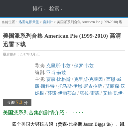
排行
检索
当前位置：
迅雷电影天堂
>
喜剧片
>
美国派系列合集 American Pie (1999-2010)
迅雷下载页面
美国派系列合集 American Pie (1999-2010) 高清
迅雷下载
最后更新：2017年3月5日
导演:
克里斯·韦兹
/
保罗·韦兹
编剧:
亚当·赫兹
主演:
贾森·比格斯
/
克里斯·克莱因
/
西恩·威
廉·斯科特
/
托马斯·伊恩·尼古拉斯
/
艾丽森·汉
妮根
/
莎诺·伊丽莎白
/
塔拉·雷德
/
艾迪·凯伊·
托马斯
/
尤金·列维
/
娜塔莎·雷昂
/
米娜·苏瓦
7.3
豆瓣
分
丽
/
詹妮佛·库里奇
/
克里斯·欧文
/
埃里克·里
美国派系列合集的剧情介绍 · · · · · ·
夫利
/
莫莉·曲克
类型: 喜剧 / 爱情
四个美国大男孩吉姆（贾森•比格斯 Jason Biggs 饰）、凯
制片国家/地区:
美国