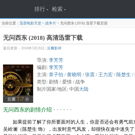
排行
检索
当前位置：
迅雷电影天堂
>
战争片
>
无问西东 (2018)
迅雷下载页面
无问西东 (2018) 高清迅雷下载
最后更新：2018年5月26日 |
豆瓣影评
导演:
李芳芳
编剧:
李芳芳
主演:
章子怡
/
黄晓明
/
张震
/
王力宏
/
陈楚生
/
类型: 剧情 / 爱情 / 战争
制片国家/地区: 中国
大陆
语言: 汉语普通话
7.7
豆瓣
分
上映日期:
2018
-01-12(中国大陆)
无问西东的剧情介绍 · · · · · ·
片长: 138分钟
又名: Forever Young
如果提前了解了你所要面对的人生，你是否还会有勇气前
IMDb链接: tt2401825
吴岭澜（陈楚生 饰），出发时意气风发，却很快在途中迷失了