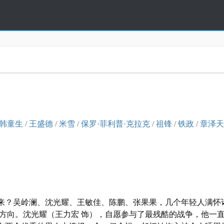
韩童生
/
王盛德
/
米雪
/
保罗·菲利普·克拉克
/
祖锋
/
铁政
/
章泽天
来？吴岭澜、沈光耀、王敏佳、陈鹏、张果果，几个年轻人满怀
方向。沈光耀（王力宏 饰），自愿参与了最残酷的战争，他一