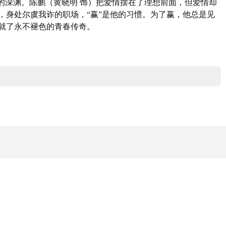
的深渊。陈鹏（黄晓明 饰）把爱情摆在了理想前面，但爱情却
，身处尔虞我诈的职场，“赢”是他的习惯。为了赢，他总是见
成就了永不褪色的青春传奇。