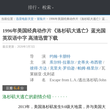
排行
检索
当前位置：
迅雷电影天堂
>
冒险片
>
1996年美国经典动作片《洛杉矶大逃亡》蓝光国英双语中字
1996年美国经典动作片《洛杉矶大逃亡》蓝光国
英双语中字 高清迅雷下载
最后更新：2026年3月5日
导 演
约翰·卡朋特
主 演
库尔特·拉塞尔
/
史蒂夫·布西密
/
彼得·方达
/
克里夫·罗伯逊
/
帕姆·格里尔
/ 瓦
莱丽亚·戈利诺
译 名 Escape from L.A./逃出洛杉矶/John
Carpenter's Escape from L.A.
6.4
豆瓣
分
片 名 洛杉矶大逃亡
洛杉矶大逃亡的剧情介绍 · · · · · ·
年 代
1996
产 地
美国
2013年，美国洛杉矶发生9.6级大地震，并与美国大
类 别 动作/科幻/惊悚/冒险