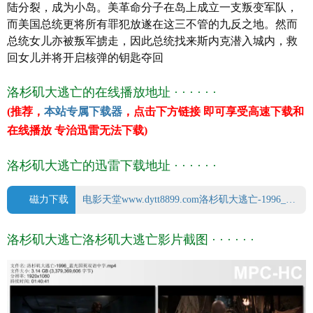
陆分裂，成为小岛。美革命分子在岛上成立一支叛变军队，
语 言 英语/汉语普通话
而美国总统更将所有罪犯放遂在这三不管的九反之地。然而
字 幕 中文字幕
总统女儿亦被叛军掳走，因此总统找来斯内克潜入城内，救
上映日期 1996-08-09(美国)
回女儿并将开启核弹的钥匙夺回
豆瓣评分 6.4/10 from 3020 users
IMDb评分 5.7/10 from 85000 users
洛杉矶大逃亡的在线播放地址 · · · · · ·
文件格式 x264 + ACC
(推荐，
本站专属下载器
，点击下方链接 即可享受高速下载和
视频尺寸 1920 x 1080
在线播放 专治迅雷无法下载)
文件大小 3379 MB
片 长 101 Mins
洛杉矶大逃亡的迅雷下载地址 · · · · · ·
磁力下载
电影天堂www.dytt8899.com洛杉矶大逃亡-1996_蓝光国英双语中字.mp4.torrent
洛杉矶大逃亡洛杉矶大逃亡影片截图 · · · · · ·