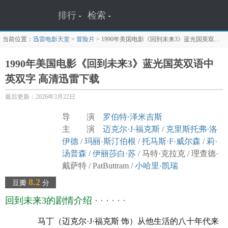
排行
检索
当前位置：
迅雷电影天堂
>
冒险片
>
1990年美国电影《回到未来3》蓝光国英双语中英双字
1990年美国电影《回到未来3》蓝光国英双语中
英双字 高清迅雷下载
最后更新：2026年3月22日
导 演
罗伯特·泽米吉斯
主 演
迈克尔·J·福克斯
/
克里斯托弗·洛
伊德
/
玛丽·斯汀伯根
/
托马斯·F·威尔森
/
莉·
汤普森
/
伊丽莎白·苏
/ 马特·克拉克 / 理查德·
戴萨特 / PatButtram /
小哈里·凯瑞
译 名 Back to the Future Part III/回到未来
8.2
豆瓣
分
第三集
回到未来3的剧情介绍 · · · · · ·
片 名 回到未来3
年 代
1990
马丁（迈克尔·J·福克斯 饰）从他生活的八十年代来
产 地
美国