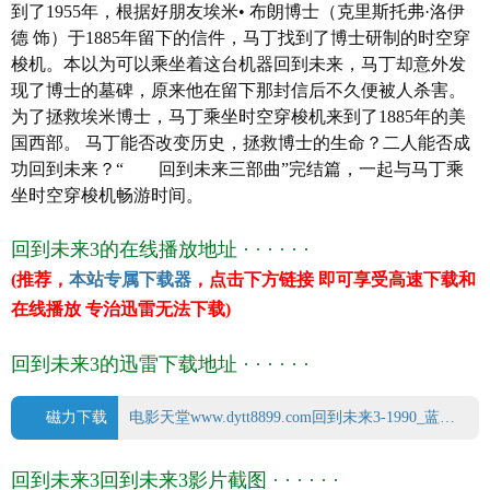
到了1955年，根据好朋友埃米• 布朗博士（克里斯托弗·洛伊
类 别 喜剧/科幻/西部/冒险
德 饰）于1885年留下的信件，马丁找到了博士研制的时空穿
语 言 英语
梭机。本以为可以乘坐着这台机器回到未来，马丁却意外发
字 幕 中英双字幕
现了博士的墓碑，原来他在留下那封信后不久便被人杀害。
上映日期 1990-05-25(美国)
为了拯救埃米博士，马丁乘坐时空穿梭机来到了1885年的美
豆瓣评分 8.6/10 from 115432 users
国西部。 马丁能否改变历史，拯救博士的生命？二人能否成
IMDb评分 7.5/10 from 518000 users
功回到未来？“ 回到未来三部曲”完结篇，一起与马丁乘
文件格式 x264 + ACC
坐时空穿梭机畅游时间。
视频尺寸 1920 x 1080
文件大小 3969 MB
回到未来3的在线播放地址 · · · · · ·
片 长 118 Mins
(推荐，
本站专属下载器
，点击下方链接 即可享受高速下载和
在线播放 专治迅雷无法下载)
回到未来3的迅雷下载地址 · · · · · ·
磁力下载
电影天堂www.dytt8899.com回到未来3-1990_蓝光国英双语中英双字.mp4.torrent
回到未来3回到未来3影片截图 · · · · · ·