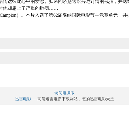
信传达彼此心中的爱恋。归来的济慈送给芬尼订情的戒指，并送
时他却患上了严重的肺病……
 Campion）。本片入选了第62届戛纳国际电影节主竞赛单元，
访问电脑版
迅雷电影
— 高清迅雷电影下载网站，您的迅雷电影天堂