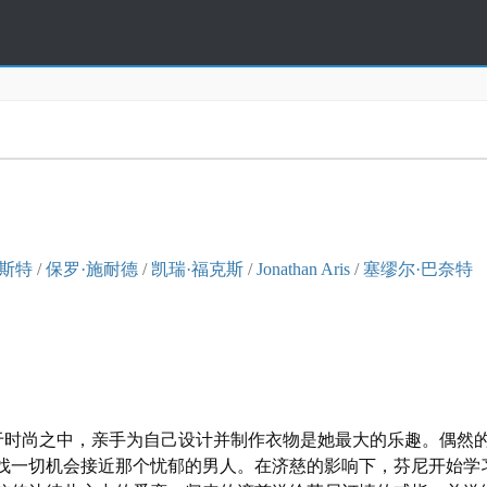
桑斯特
/
保罗·施耐德
/
凯瑞·福克斯
/
Jonathan Aris
/
塞缪尔·巴奈特
 饰）沉醉于时尚之中，亲手为自己设计并制作衣物是她最大的乐趣。偶
是便寻找一切机会接近那个忧郁的男人。在济慈的影响下，芬尼开始