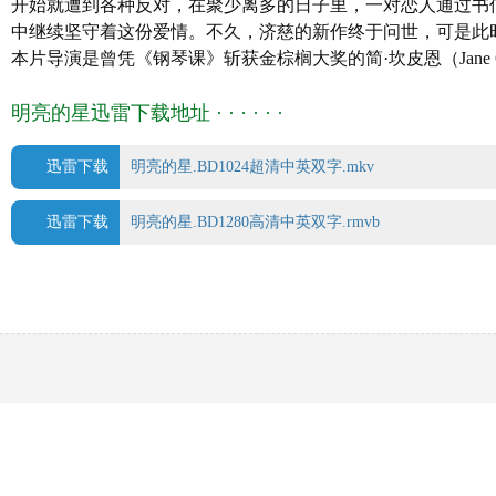
开始就遭到各种反对，在聚少离多的日子里，一对恋人通过书
中继续坚守着这份爱情。不久，济慈的新作终于问世，可是此
本片导演是曾凭《钢琴课》斩获金棕榈大奖的简·坎皮恩（Jane
明亮的星迅雷下载地址 · · · · · ·
迅雷下载
明亮的星.BD1024超清中英双字.mkv
迅雷下载
明亮的星.BD1280高清中英双字.rmvb