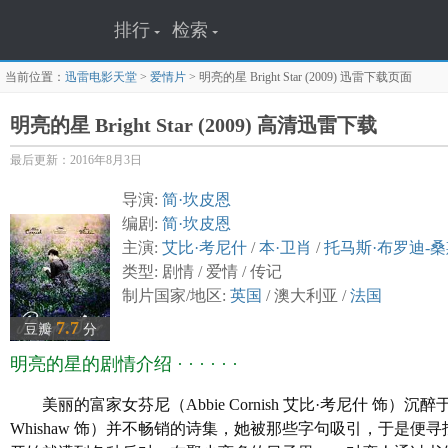
排行
检索
当前位置：
迅雷电影天堂
>
爱情片
>
明亮的星 Bright Star (2009)
迅雷下载页面
明亮的星 Bright Star (2009) 高清迅雷下载
最后更新：2016年8月3日
导演:
简·坎皮恩
编剧:
简·坎皮恩
主演:
艾比·考尼什
/
本·卫肖
/
托马斯·布罗迪-
类型: 剧情 / 爱情 / 传记
制片国家/地区:
英国
/ 澳大利亚 /
法国
语言: 英语
7.7
豆瓣
分
上映日期:
2009
-11-06(英国)
明亮的星的剧情介绍 · · · · · ·
片长: 119 分钟
又名: 璀璨情诗 / 灿烂之星 / 明星 / 闪亮的星星
美丽的富家女芬尼（Abbie Cornish 艾比·考尼什
IMDb链接: tt0810784
Whishaw 饰）并不畅销的诗集，她被那些字句吸引，于