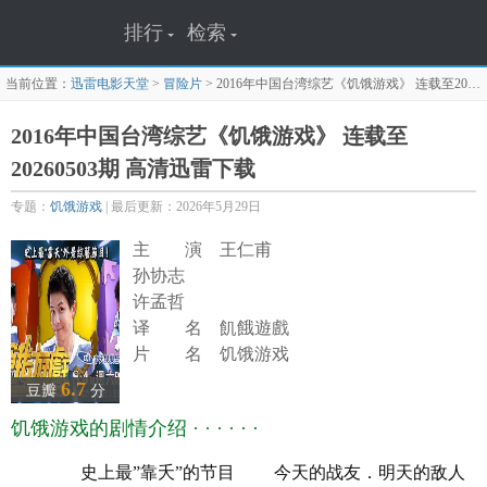
排行
检索
当前位置：
迅雷电影天堂
>
冒险片
>
2016年中国台湾综艺《饥饿游戏》 连载至20260503期
2016年中国台湾综艺《饥饿游戏》 连载至
20260503期 高清迅雷下载
专题：
饥饿游戏
| 最后更新：2026年5月29日
主 演 王仁甫
孙协志
许孟哲
译 名 飢餓遊戲
片 名 饥饿游戏
年 代 2016
6.7
豆瓣
分
产 地 中国台湾
饥饿游戏的剧情介绍 · · · · · ·
类 别 真人秀
语 言 汉语普通话
史上最”靠夭”的节目 今天的战友．明天的敌人
上映日期 2016-10-23(台湾)