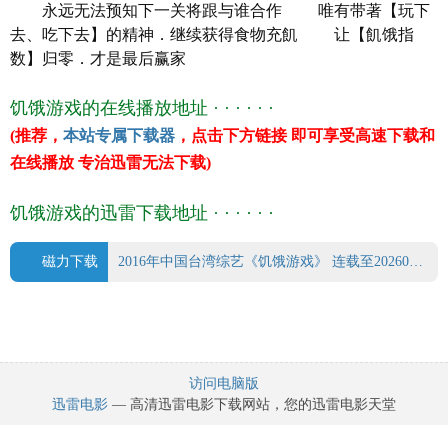
永远无法预知下一关将跟与谁合作 唯有带著【玩下
豆瓣评分 6.0
去、吃下去】的精神．继续获得食物充飢 让【飢饿指
主 演 王仁甫/孙协志/许孟哲
数】归零．才是最后赢家
饥饿游戏的在线播放地址 · · · · · ·
(推荐，
本站专属下载器
，点击下方链接 即可享受高速下载和
在线播放 专治迅雷无法下载)
饥饿游戏的迅雷下载地址 · · · · · ·
磁力下载
2016年中国台湾综艺《饥饿游戏》 连载至20260503期.torrent
访问电脑版
迅雷电影
— 高清迅雷电影下载网站，您的迅雷电影天堂