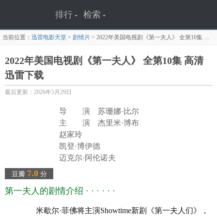
排行
检索
当前位置：
迅雷电影天堂
>
剧情片
>
2022年美国电视剧《第一夫人》 全第10集
迅雷下载页面
2022年美国电视剧《第一夫人》 全第10集 高清
迅雷下载
最后更新：2026年5月29日
导 演 苏珊娜·比尔
主 演 杰里米·博布
赵家玲
凯登·博伊德
迈克尔·阿伦诺夫
托马斯·E·沙利文
7.0
豆瓣
分
伯纳黛特·奎格利
第一夫人的剧情介绍 · · · · · ·
朱迪·格雷尔
查理·普拉默
米歇尔·菲佛将主演Showtime新剧《第一夫人们》，
雷吉娜·泰勒