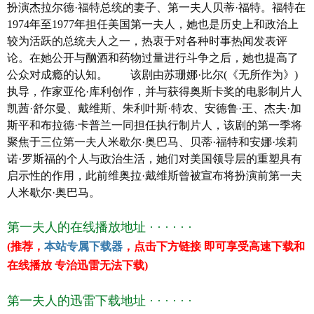
扮演杰拉尔德·福特总统的妻子、第一夫人贝蒂·福特。福特在
阿雅·卡什
1974年至1977年担任美国第一夫人，她也是历史上和政治上
艾比·格洛弗
较为活跃的总统夫人之一，热衷于对各种时事热闻发表评
艾希礼·勒孔特·坎贝尔
论。在她公开与酗酒和药物过量进行斗争之后，她也提高了
阿尔洛·默茨
公众对成瘾的认知。 该剧由苏珊娜·比尔(《无所作为》)
克里·杜瓦尔
执导，作家亚伦·库利创作，并与获得奥斯卡奖的电影制片人
杰基·厄尔·哈利
凯茜·舒尔曼、戴维斯、朱利叶斯·特农、安德鲁·王、杰夫·加
格洛利亚·鲁本
斯平和布拉德·卡普兰一同担任执行制片人，该剧的第一季将
克里斯汀·弗劳赛斯
聚焦于三位第一夫人米歇尔·奥巴马、贝蒂·福特和安娜·埃莉
吉莲·安德森
诺·罗斯福的个人与政治生活，她们对美国领导层的重塑具有
德里克·塞西尔
启示性的作用，此前维奥拉·戴维斯曾被宣布将扮演前第一夫
译 名 第一夫人
人米歇尔·奥巴马。
片 名 第一夫人
年 代 2022
第一夫人的在线播放地址 · · · · · ·
产 地
美国
(推荐，
本站专属下载器
，点击下方链接 即可享受高速下载和
类 别 剧情/传记/历史
在线播放 专治迅雷无法下载)
语 言 英语
上映日期 2022-04-17
第一夫人的迅雷下载地址 · · · · · ·
豆瓣评分 7.3