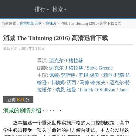
排行
检索
当前位置：
迅雷电影天堂
>
惊悚片
>
消减 The Thinning (2016)
迅雷下载页面
消减 The Thinning (2016) 高清迅雷下载
最后更新：2017年3月19日
导演:
迈克尔·J·格拉赫
编剧:
迈克尔·J·格拉赫
/
Steve Greene
主演:
佩顿·李斯特
/
罗根·保罗
/
莉亚·玛瑞·约
翰逊
/
卡勒姆·沃西
/
马修·格拉夫
/
迈克尔·特
拉诺尔
/
瑞恩·纽曼
/
Patrick O’Sullivan
/
Jana
Winternitz
/
绮尔斯腾·瓦伦
/
苏克里奇·巴拉
/
6.0
豆瓣
分
Scott Broderick
/
Adwin Brown
/
库尔特·卡塞雷
消减的剧情介绍 · · · · · ·
斯
/
Janna Cardia
类型: 惊悚
故事描述一个垂死世界实施严格的人口控制政策，高中
官方网站: www.legendary.com/digital/the-
学生必须接受一项关乎命运的能力倾向测试。主人公发现这
thinning/