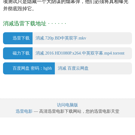
项测试只是隐藏一个大阴谋的烟幕弹，他们必须将真相曝光
制片国家/地区:
美国
并彻底毁掉它。
语言: 英语
上映日期:
2016
-10-12(美国)
消减迅雷下载地址 · · · · · ·
片长: 90分钟
IMDb链接: tt5254868
迅雷下载
消减.720p.BD中英双字.mkv
磁力下载
消减.2016.HD1080P.x264.中英双字幕.mp4.torrent
百度网盘 密码：hgbh
消减 百度云网盘
访问电脑版
迅雷电影
— 高清迅雷电影下载网站，您的迅雷电影天堂