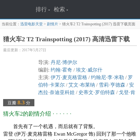
排行
检索
当前位置：
迅雷电影天堂
>
剧情片
>
猜火车2 T2 Trainspotting (2017)
迅雷下载页面
猜火车2 T2 Trainspotting (2017) 高清迅雷下载
最后更新：2017年5月27日
导演:
丹尼·博伊尔
编剧:
约翰·霍奇
/
埃文·威尔什
主演:
伊万·麦克格雷格
/
约翰尼·李·米勒
/
罗
伯特·卡莱尔
/
艾文·布莱纳
/
雪莉·亨德森
/
安
杰拉·奈迪亚科娃
/
史蒂文·罗伯特森
/
戈登·肯
尼迪
/
西蒙·韦尔
/
詹姆斯·卡沙莫
/
梁佩诗
/
阿
8.3
豆瓣
分
塔·雅谷伯
/
埃文·威尔什
/
凯莉·麦克唐纳
/
艾
猜火车2的剧情介绍 · · · · · ·
琳·尼古拉斯
/
凯文·麦克基德
/
艾米·曼森
/
波
林·林奇
首先有了一个机遇，而后就有了背叛。
类型: 剧情
雷登 (伊万·麦克格雷格 Ewan McGregor 饰) 回到了那一个他唯
官方网站: