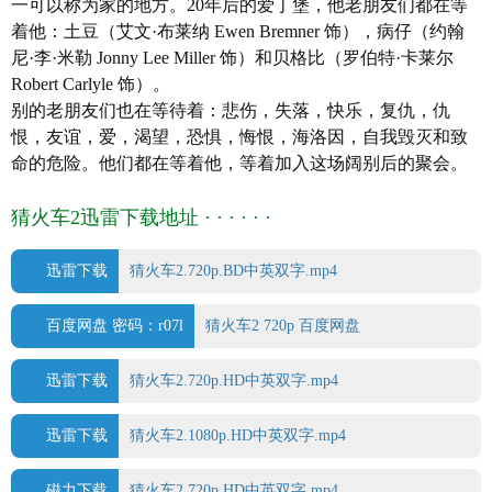
一可以称为家的地方。20年后的爱丁堡，他老朋友们都在等
www.sonypictures.com/movies/t2trainspotting/
着他：土豆（艾文·布莱纳 Ewen Bremner 饰），病仔（约翰
制片国家/地区:
英国
尼·李·米勒 Jonny Lee Miller 饰）和贝格比（罗伯特·卡莱尔
语言: 英语
Robert Carlyle 饰）。
上映日期:
2017
-01-27(英国) / 2017-03-17(美国)
别的老朋友们也在等待着：悲伤，失落，快乐，复仇，仇
片长: 117分钟
恨，友谊，爱，渴望，恐惧，悔恨，海洛因，自我毁灭和致
又名: 迷幻列车2(港) / T2:Trainspotting /
命的危险。他们都在等着他，等着加入这场阔别后的聚会。
Trainspotting 2 / Porno
IMDb链接: tt2763304
猜火车2迅雷下载地址 · · · · · ·
迅雷下载
猜火车2.720p.BD中英双字.mp4
百度网盘 密码：r07l
猜火车2 720p 百度网盘
迅雷下载
猜火车2.720p.HD中英双字.mp4
迅雷下载
猜火车2.1080p.HD中英双字.mp4
磁力下载
猜火车2.720p.HD中英双字.mp4