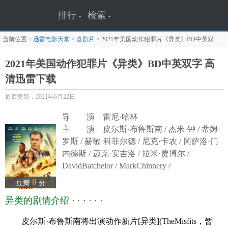
排行
检索
当前位置：
迅雷电影天堂
>
喜剧片
>
2021年美国动作犯罪片《异类》BD中英双字
迅
2021年美国动作犯罪片《异类》BD中英双字 高
清迅雷下载
最后更新：2021年6月22日
导 演 雷尼·哈林
主 演 皮尔斯·布鲁斯南 / 杰米·钟 / 蒂姆·
罗斯 / 赫敏·科菲尔德 / 尼克·卡农 / 冈萨洛·门
内德斯 / 迈克·安吉洛 / 拉米·贾博尔 /
DavidBatchelor / MarkChinnery /
MediaShaikhAbdulAhad / SamKalidi / AhmedEl-
0
豆瓣
分
Mawas / AdamStone / MansoorAlfeeli
异类的剧情介绍 · · · · · ·
译 名 偷天侠盗团(台)/Ballistic
片 名 The Misfits
皮尔斯·布鲁斯南将出演动作新片[异类](TheMisfits，暂
年 代 2021