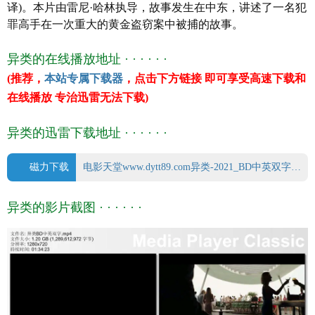
译)。本片由雷尼·哈林执导，故事发生在中东，讲述了一名犯
产 地 美国
罪高手在一次重大的黄金盗窃案中被捕的故事。
类 别 动作/犯罪/冒险
语 言 英语
异类的在线播放地址 · · · · · ·
字 幕 中英双字幕
(推荐，
本站专属下载器
，点击下方链接 即可享受高速下载和
上映日期 2021-06-11(美国)
在线播放 专治迅雷无法下载)
豆瓣评分 4.9/10 from 260 users
IMDb评分 4.1/10 from 1656 users
异类的迅雷下载地址 · · · · · ·
文件格式 x264 + ACC
视频尺寸 1280 x 720
文件大小 1289 MB
磁力下载
电影天堂www.dytt89.com异类-2021_BD中英双字.mp4.torrent
片 长 95 Mins
异类的影片截图 · · · · · ·