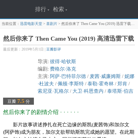
排行
检索
当前位置：
迅雷电影天堂
>
喜剧片
>
然后你来了 Then Came You (2019)
迅雷下载页面
然后你来了 Then Came You (2019) 高清迅雷下载
最后更新：2019年5月1日 |
豆瓣影评
导演:
彼得·哈钦斯
编剧:
费格尔·洛克
主演:
阿萨·巴特菲尔德
/
麦茜·威廉姆斯
/
妮娜
·杜波夫
/
佩顿·李斯特
/
泰勒·霍奇林
/
郑肯
/
索尼亚·瓦格尔
/
大卫·科恩查内
/
泰塔斯·伯吉
斯
/
马格特·宾汉
/
科林·莫斯
/
罗丝玛丽·霍华
7.5
豆瓣
分
德
/
Briana Venskus
然后你来了的剧情介绍 · · · · · ·
类型: 剧情 / 喜剧 / 冒险
制片国家/地区:
美国
影片故事讲述挣扎在死亡边缘的斯凯(麦茜饰)和加尔文
语言: 英语
(阿萨饰)成为朋友，加尔文欲帮助斯凯完成她的愿望。在此期
上映日期:
2018-10-12(伍德斯托克电影