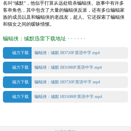
名叫“缄默”，他似乎打算从远处暗杀蝙蝠侠。故事中有许多
语言: 英语
客串角色，其中包含了大量的蝙蝠侠反派，还有多位蝙蝠家
上映日期:
2019
-07-20(美国)
族的成员以及和蝙蝠侠的老战友，超人。它还探索了蝙蝠侠
片长: 82分钟
和猫女之间的暧昧情愫。
IMDb链接: tt8752440
蝙蝠侠：缄默迅雷下载地址 · · · · · ·
磁力下载
蝙蝠侠：缄默.BD720P.英语中字.mp4
磁力下载
蝙蝠侠：缄默.BD1080P.英语中字.mp4
磁力下载
蝙蝠侠：缄默.HD720P.英语中字.mp4
磁力下载
蝙蝠侠：缄默.HD1080P.英语中字.mp4