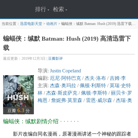
排行
检索
当前位置：
迅雷电影天堂
>
动画片
>
蝙蝠侠：缄默 Batman: Hush (2019)
迅雷下载页面
蝙蝠侠：缄默 Batman: Hush (2019) 高清迅雷下
载
最后更新：2019年12月3日 |
豆瓣影评
导演:
Justin Copeland
编剧:
厄尼·阿特巴克
/
杰夫·洛布
/
吉姆·李
主演:
杰森·奥玛拉
/
佩顿·利斯特
/
莫瑞·史特
林
/
杰森·斯皮萨克
/
佩顿·李斯特
/
丽贝卡·罗
梅恩
/
詹妮弗·莫里森
/
雷恩·威尔森
/
杰瑞·奥
康奈尔
/
塔拉·斯特朗
/
凡妮莎·威廉斯
/
吉奥
6.3
豆瓣
分
弗瑞·阿伦德
/
肖恩·马希尔
/
布鲁斯·托马斯
/
蝙蝠侠：缄默剧情介绍 · · · · · ·
斯图尔特·艾伦
类型: 动作 / 科幻 / 动画 / 冒险
影片改编自同名漫画，原著漫画讲述一个神秘的跟踪者
制片国家/地区:
美国