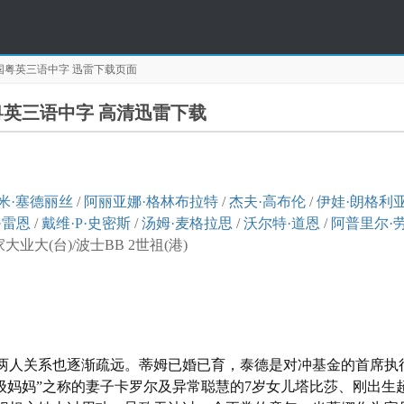
D国粤英三语中字
迅雷下载页面
国粤英三语中字 高清迅雷下载
米·塞德丽丝
/
阿丽亚娜·格林布拉特
/
杰夫·高布伦
/
伊娃·朗格利
·雷恩
/
戴维·P·史密斯
/
汤姆·麦格拉思
/
沃尔特·道恩
/
阿普里尔·
大(台)/波士BB 2世祖(港)
两人关系也逐渐疏远。蒂姆已婚已育，泰德是对冲基金的首席执
级妈妈”之称的妻子卡罗尔及异常聪慧的7岁女儿塔比莎、刚出