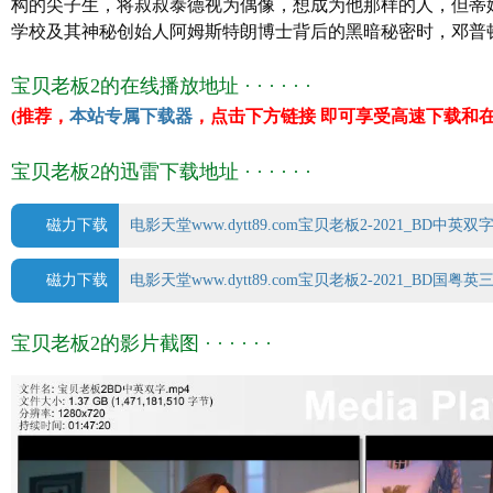
构的尖子生，将叔叔泰德视为偶像，想成为他那样的人，但蒂
豆瓣评分 6.6/10 from 872 users
学校及其神秘创始人阿姆斯特朗博士背后的黑暗秘密时，邓普
IMDb评分 6.0/10 from 2900 users
文件格式 x264 + ACC
宝贝老板2的在线播放地址 · · · · · ·
视频尺寸 1280 x 720
(推荐，
本站专属下载器
，点击下方链接 即可享受高速下载和在
文件大小 1471 MB
片 长 108 Mins
宝贝老板2的迅雷下载地址 · · · · · ·
磁力下载
电影天堂www.dytt89.com宝贝老板2-2021_BD中英双字.mp
磁力下载
电影天堂www.dytt89.com宝贝老板2-2021_BD国粤英三语
宝贝老板2的影片截图 · · · · · ·