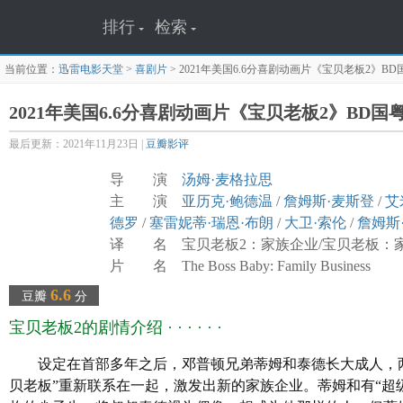
排行
检索
当前位置：
迅雷电影天堂
>
喜剧片
>
2021年美国6.6分喜剧动画片《宝贝老板2》B
2021年美国6.6分喜剧动画片《宝贝老板2》BD
最后更新：2021年11月23日 |
豆瓣影评
导 演
汤姆·麦格拉思
主 演
亚历克·鲍德温
/
詹姆斯·麦斯登
/
艾
德罗
/
塞雷妮蒂·瑞恩·布朗
/
大卫·索伦
/
詹姆斯
译 名 宝贝老板2：家族企业/宝贝老板：家大业
片 名 The Boss Baby: Family Business
年 代
2021
6.6
豆瓣
分
产 地
美国
宝贝老板2的剧情介绍 · · · · · ·
类 别 喜剧/动画
语 言 英语
设定在首部多年之后，邓普顿兄弟蒂姆和泰德长大成人，
字 幕 中英双字幕
贝老板”重新联系在一起，激发出新的家族企业。蒂姆和有“超
上映日期 2021-07-02(美国/美国网络)