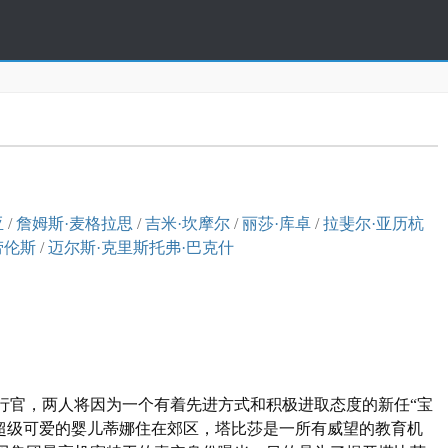
亚
/
詹姆斯·麦格拉思
/
吉米·坎摩尔
/
丽莎·库卓
/
拉斐尔·亚历杭
劳伦斯
/
迈尔斯·克里斯托弗·巴克什
行官，两人将因为一个有着先进方式和积极进取态度的新任“宝
生超级可爱的婴儿蒂娜住在郊区，塔比莎是一所有威望的教育机