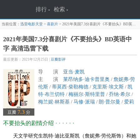
排行
检索
当前位置：
迅雷电影天堂
>
喜剧片
>
2021年美国7.3分喜剧片《不要抬头》BD英语中字
2021年美国7.3分喜剧片《不要抬头》BD英语中
字 高清迅雷下载
最后更新：2021年12月25日 |
豆瓣影评
导 演
亚当·麦凯
主 演
莱昂纳多·迪卡普里奥
/
詹妮弗·劳
伦斯
/
蒂莫西·柴勒梅德
/
克里斯·埃文斯
/
凯
特·布兰切特
/
梅丽尔·斯特里普
/
乔纳·希尔
/
梅兰妮·林斯基
/
马修·派瑞
/
朗·普尔曼
/
爱莉
安娜·格兰德
/
希米什·帕特尔
/
泰勒·派瑞
/
卡
7.3
豆瓣
分
迪小子
/
马克·里朗斯
/
罗布·摩根
/
托莫·希思
不要抬头的剧情介绍 · · · · · ·
黎
/
罗曼·米蒂齐扬
/
阿什利·班菲尔德
译 名 千万别抬头/别往天上看
天文学研究生凯特·迪比亚斯凯（詹妮弗·劳伦斯饰）和她
片 名 Don't Look Up