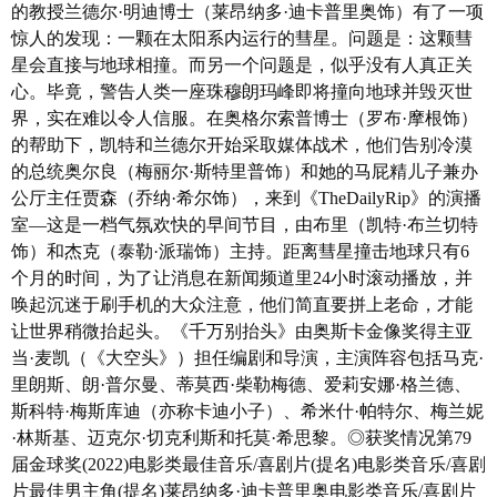
的教授兰德尔·明迪博士（莱昂纳多·迪卡普里奥饰）有了一项
年 代
2021
惊人的发现：一颗在太阳系内运行的彗星。问题是：这颗彗
产 地
美国
星会直接与地球相撞。而另一个问题是，似乎没有人真正关
类 别 喜剧
心。毕竟，警告人类一座珠穆朗玛峰即将撞向地球并毁灭世
语 言 英语
界，实在难以令人信服。在奥格尔索普博士（罗布·摩根饰）
字 幕 中文字幕
的帮助下，凯特和兰德尔开始采取媒体战术，他们告别冷漠
上映日期 2021-12-10(美国)/2021-12-24(美国
的总统奥尔良（梅丽尔·斯特里普饰）和她的马屁精儿子兼办
网络)
公厅主任贾森（乔纳·希尔饰），来到《TheDailyRip》的演播
豆瓣评分 7.3/10 from 3179 users
室—这是一档气氛欢快的早间节目，由布里（凯特·布兰切特
IMDb评分 7.4/10 from 19000 users
饰）和杰克（泰勒·派瑞饰）主持。距离彗星撞击地球只有6
文件格式 x264 + ACC
个月的时间，为了让消息在新闻频道里24小时滚动播放，并
视频尺寸 1280 x 720
唤起沉迷于刷手机的大众注意，他们简直要拼上老命，才能
文件大小 2178 MB
让世界稍微抬起头。《千万别抬头》由奥斯卡金像奖得主亚
片 长 144 Mins
当·麦凯（《大空头》）担任编剧和导演，主演阵容包括马克·
里朗斯、朗·普尔曼、蒂莫西·柴勒梅德、爱莉安娜·格兰德、
斯科特·梅斯库迪（亦称卡迪小子）、希米什·帕特尔、梅兰妮
·林斯基、迈克尔·切克利斯和托莫·希思黎。◎获奖情况第79
届金球奖(2022)电影类最佳音乐/喜剧片(提名)电影类音乐/喜剧
片最佳男主角(提名)莱昂纳多·迪卡普里奥电影类音乐/喜剧片