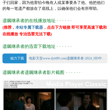
子们回家，因为他害怕今晚有人或某事要杀了他。他把他们
字 幕 中英双字幕
的每一笔遗产都放在了底线上，以确保他们会有所帮助。
上映日期 2024-07-12(美国)
文件格式 x264 + ACC
遗嘱继承者的在线播放地址 · · · · · ·
视频尺寸 1920 x 1080
(推荐，
本站专属下载器
，点击下方链接 即可享受高速下载和
文件大小 2022 MB
在线播放 专治迅雷无法下载)
片 长 84 Mins
遗嘱继承者的迅雷下载地址 · · · · · ·
磁力下载
电影天堂www.dytt89.com遗嘱继承者-2024_HD中英双字.mp4.torrent
遗嘱继承者遗嘱继承者影片截图 · · · · · ·