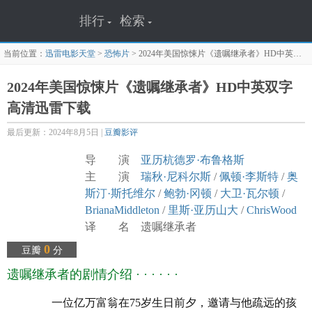
排行
检索
当前位置：
迅雷电影天堂
>
恐怖片
>
2024年美国惊悚片《遗嘱继承者》HD中英双字
2024年美国惊悚片《遗嘱继承者》HD中英双字
高清迅雷下载
最后更新：2024年8月5日 |
豆瓣影评
导 演
亚历杭德罗·布鲁格斯
主 演
瑞秋·尼科尔斯
/
佩顿·李斯特
/
奥
斯汀·斯托维尔
/
鲍勃·冈顿
/
大卫·瓦尔顿
/
BrianaMiddleton
/
里斯·亚历山大
/
ChrisWood
译 名 遗嘱继承者
片 名 遗嘱继承者
0
豆瓣
分
年 代
2024
遗嘱继承者的剧情介绍 · · · · · ·
产 地
美国
类 别 惊悚
一位亿万富翁在75岁生日前夕，邀请与他疏远的孩
语 言 英语