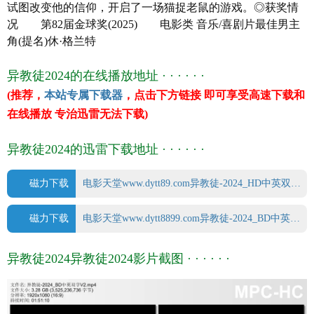
试图改变他的信仰，开启了一场猫捉老鼠的游戏。◎获奖情
产 地
美国/加拿大
况 第82届金球奖(2025) 电影类 音乐/喜剧片最佳男主
类 别 恐怖/惊悚
角(提名)休·格兰特
语 言 英语
字 幕 中英双字幕
异教徒2024的在线播放地址 · · · · · ·
上映日期 2024-09-08(多伦多电影节)/2024-
(推荐，
本站专属下载器
，点击下方链接 即可享受高速下载和
11-08(美国)
在线播放 专治迅雷无法下载)
豆瓣评分 7.0/10 from 898 users
IMDb评分 7.2/10 from 25000 users
异教徒2024的迅雷下载地址 · · · · · ·
文件格式 x264 + ACC
视频尺寸 1920 x 1080
文件大小 2665 MB
磁力下载
电影天堂www.dytt89.com异教徒-2024_HD中英双字.mp4.torrent
片 长 111 Mins
磁力下载
电影天堂www.dytt8899.com异教徒-2024_BD中英双字V2.mp4.torrent
异教徒2024异教徒2024影片截图 · · · · · ·