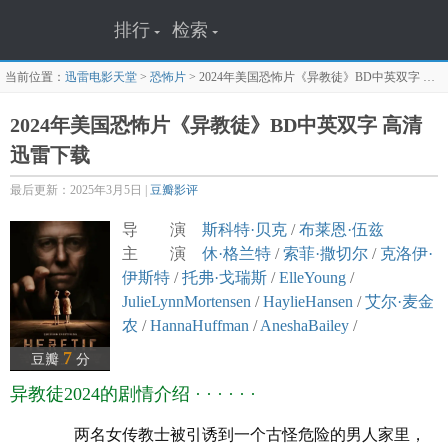
排行
检索
当前位置：
迅雷电影天堂
>
恐怖片
>
2024年美国恐怖片《异教徒》BD中英双字
迅雷下载页面
2024年美国恐怖片《异教徒》BD中英双字 高清
迅雷下载
最后更新：2025年3月5日 |
豆瓣影评
导 演
斯科特·贝克
/
布莱恩·伍兹
主 演
休·格兰特
/
索菲·撒切尔
/
克洛伊·
伊斯特
/
托弗·戈瑞斯
/
ElleYoung
/
JulieLynnMortensen
/
HaylieHansen
/
艾尔·麦金
农
/
HannaHuffman
/
AneshaBailey
/
MiguelCastillo
/
史蒂芬妮·拉文尼
/
7
豆瓣
分
WendyGorling
/
卡罗琳·亚代尔
/
RiverCodack
异教徒2024的剧情介绍 · · · · · ·
译 名 Heretic
片 名 异教徒
两名女传教士被引诱到一个古怪危险的男人家里，
年 代
2024