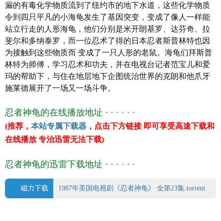
漏的有毒化学物质流到了纽约市的地下水道，这些化学物质
豆瓣评分 0.0
令到四只平凡的小海龟发生了基因突变，变成了像人一样能
主 演 Townsend Coleman/Jack
站立行走的人形海龟，他们分别是米开朗基罗、达芬奇、拉
Angel/James Avery
斐尔和多纳泰罗，而一位忍术了得的日本忍者斯普林特也因
为接触到这些物质而 变成了一只人形的老鼠。海龟们拜斯普
林特为师傅，学习忍术和功夫，并在电视台记者范宝儿和爱
玛的帮助下，与住在地层地下企图统治世界的克朗和他爪牙
施莱德展开了一场又一场斗争。
忍者神龟的在线播放地址 · · · · · ·
(推荐，
本站专属下载器
，点击下方链接 即可享受高速下载和
在线播放 专治迅雷无法下载)
忍者神龟的迅雷下载地址 · · · · · ·
磁力下载
1987年美国电视剧《忍者神龟》 全第23集.torrent