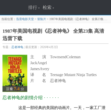
排行
检索
当前位置：
迅雷电影天堂
>
冒险片
>
1987年美国电视剧《忍者神龟》 全第23集
迅雷下载页面
1987年美国电视剧《忍者神龟》 全第23集 高清
迅雷下载
专题：
忍者神龟
| 最后更新：2026年4月2日
主 演 TownsendColeman
JackAngel
JamesAvery
译 名 Teenage Mutant Ninja Turtles
片 名 忍者神龟
年 代 1987
7.4
豆瓣
分
产 地
美国
忍者神龟的剧情介绍 · · · · · ·
类 别 喜剧/动作/科幻/动画/犯罪/冒险
语 言 英语
这是一部经典的美国的动画片。一天，一家工厂泄
上映日期 1987-12-14(美国)