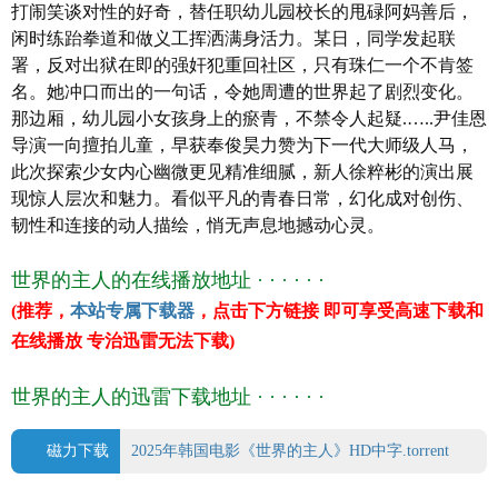
打闹笑谈对性的好奇，替任职幼儿园校长的甩碌阿妈善后，
卞重熙
闲时练跆拳道和做义工挥洒满身活力。某日，同学发起联
文惠仁
署，反对出狱在即的强奸犯重回社区，只有珠仁一个不肯签
郑恩京
名。她冲口而出的一句话，令她周遭的世界起了剧烈变化。
李尚熙
那边厢，幼儿园小女孩身上的瘀青，不禁令人起疑.…..尹佳恩
李代延
导演一向擅拍儿童，早获奉俊昊力赞为下一代大师级人马，
金锡勋
此次探索少女内心幽微更见精准细腻，新人徐粹彬的演出展
林在赫
现惊人层次和魅力。看似平凡的青春日常，幻化成对创伤、
译 名 世界的主人
韧性和连接的动人描绘，悄无声息地撼动心灵。
片 名 世界的主人
年 代
2025
世界的主人的在线播放地址 · · · · · ·
产 地
韩国
(推荐，
本站专属下载器
，点击下方链接 即可享受高速下载和
类 别 剧情
在线播放 专治迅雷无法下载)
语 言 韩语
上映日期 2025-09-07
世界的主人的迅雷下载地址 · · · · · ·
豆瓣评分 8.9
磁力下载
2025年韩国电影《世界的主人》HD中字.torrent