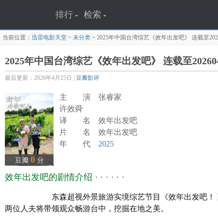
排行
检索
当前位置：
迅雷电影天堂
>
未分类
>
2025年中国台湾综艺《效年出发吧》 连载至2026
2025年中国台湾综艺《效年出发吧》 连载至20260
最后更新：2026年4月25日 |
豆瓣影评
主 演 张睿家
许效舜
译 名 效年出发吧
片 名 效年出发吧
年 代
2025
产 地
中国台湾
0
豆瓣
分
类 别 真人秀
效年出发吧的剧情介绍 · · · · · ·
语 言 国语
上映日期 2025-09-07
东森超视外景旅游实境综艺节目《效年出发吧！ 》，
豆瓣评分 0.0
两位人夫将带领观众畅游台中，挖掘在地之美。
主 演 张睿家/许效舜