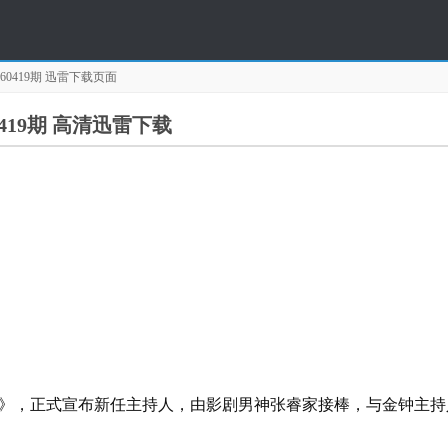
0419期
迅雷下载页面
419期 高清迅雷下载
正式宣布新任主持人，由影剧男神张睿家接棒，与金钟主持人许