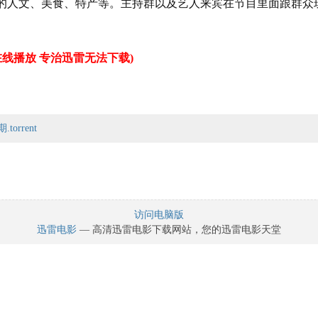
的人文、美食、特产等。主持群以及艺人来宾在节目里面跟群众
线播放 专治迅雷无法下载)
orrent
谢炘昊/陈文翔/董至成/黄瑜娴/谢忻
访问电脑版
迅雷电影
— 高清迅雷电影下载网站，您的迅雷电影天堂