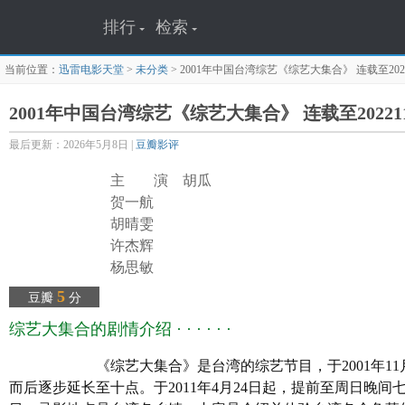
排行
检索
当前位置：
迅雷电影天堂
>
未分类
>
2001年中国台湾综艺《综艺大集合》 连载至2022
2001年中国台湾综艺《综艺大集合》 连载至20221
最后更新：2026年5月8日 |
豆瓣影评
主 演 胡瓜
贺一航
胡晴雯
许杰辉
杨思敏
谢炘昊
5
豆瓣
分
陈文翔
综艺大集合的剧情介绍 · · · · · ·
董至成
黄瑜娴
《综艺大集合》是台湾的综艺节目，于2001年11月
谢忻
而后逐步延长至十点。于2011年4月24日起，提前至周日晚
译 名 綜藝大集合