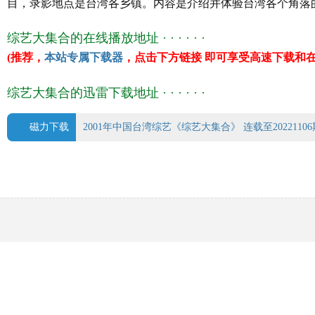
目，录影地点是台湾各乡镇。内容是介绍并体验台湾各个角落
片 名 综艺大集合
年 代
2001
综艺大集合的在线播放地址 · · · · · ·
产 地
中国台湾
(推荐，
本站专属下载器
，点击下方链接 即可享受高速下载和在
类 别 真人秀
语 言 汉语普通话
综艺大集合的迅雷下载地址 · · · · · ·
上映日期 2001-11-11(台湾)
豆瓣评分 5.0
磁力下载
2001年中国台湾综艺《综艺大集合》 连载至20221106期.t
主 演 胡瓜/贺一航/胡晴雯/许杰辉/杨思敏/