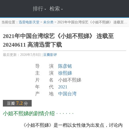
排行
检索
当前位置：
迅雷电影天堂
>
未分类
>
2021年中国台湾综艺《小姐不熙娣》 连载至20240611
2021年中国台湾综艺《小姐不熙娣》 连载至
20240611 高清迅雷下载
最后更新：2026年5月8日 |
豆瓣影评
导 演
陈彦铭
主 演
徐熙娣
片 名 小姐不熙娣
年 代
2021
产 地
中国台湾
类 别 真人秀
7.2
豆瓣
分
语 言 国语
小姐不熙娣的剧情介绍 · · · · · ·
上映日期 2022-02-14
豆瓣评分 7.2
《小姐不熙娣》是一档以女性做为出发点，讨论内