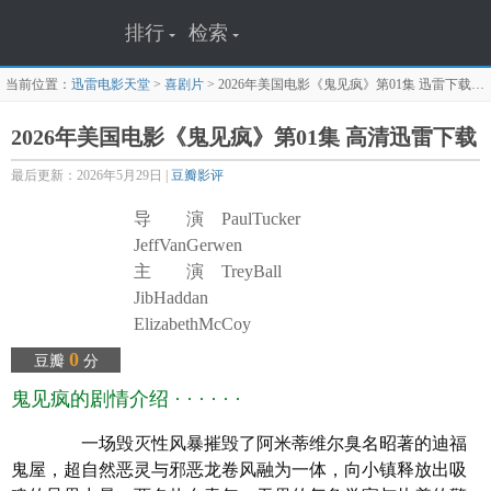
排行
检索
当前位置：
迅雷电影天堂
>
喜剧片
>
2026年美国电影《鬼见疯》第01集
迅雷下载页面
2026年美国电影《鬼见疯》第01集 高清迅雷下载
最后更新：2026年5月29日 |
豆瓣影评
导 演 PaulTucker
JeffVanGerwen
主 演 TreyBall
JibHaddan
ElizabethMcCoy
译 名 鬼见疯
0
豆瓣
分
片 名 鬼见疯
鬼见疯的剧情介绍 · · · · · ·
年 代
2026
产 地
美国
一场毁灭性风暴摧毁了阿米蒂维尔臭名昭著的迪福
类 别 喜剧/恐怖
鬼屋，超自然恶灵与邪恶龙卷风融为一体，向小镇释放出吸
语 言 英语