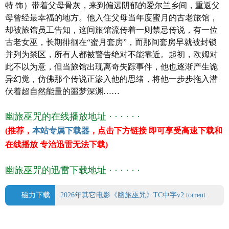
特 饰）带着父母骨灰，来到偏远阴郁的爱尔兰乡间，重返父
EzraCarlisle
母曾经最幸福的地方。他入住父母当年度蜜月的古老旅馆，
SioxC
却被旅馆员工告知，这间旅馆流传着一则禁忌传说，有一位
MalloryAdams
古老女巫，长期徘徊在“蜜月套房”，而那间套房早就被封锁
译 名 幽旅巫咒
并列为禁区，所有人都被警告绝对不能靠近。起初，欧姆对
片 名 幽旅巫咒
此不以为意，但当旅馆出现离奇失踪事件，他也逐渐产生诡
年 代
2026
异幻觉，仿佛那个传说正渗入他的思绪，将他一步步拖入潜
产 地
其它
伏着超自然能量的噩梦深渊……
类 别 恐怖
语 言 英语
幽旅巫咒的在线播放地址 · · · · · ·
上映日期 2026-03-14
(推荐，
本站专属下载器
，点击下方链接 即可享受高速下载和
豆瓣评分 0.0
在线播放 专治迅雷无法下载)
幽旅巫咒的迅雷下载地址 · · · · · ·
磁力下载
2026年其它电影《幽旅巫咒》TC中字v2.torrent