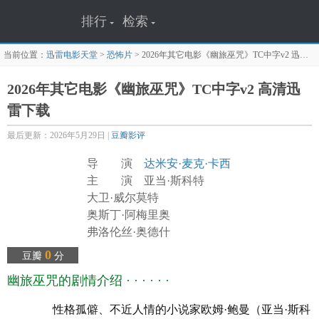
排行
检索
当前位置：
迅雷电影天堂
>
恐怖片
>
2026年其它电影《幽旅巫咒》TC中字v2
迅雷下载页面
2026年其它电影《幽旅巫咒》TC中字v2 高清迅
雷下载
最后更新：2026年5月29日 |
豆瓣影评
导 演
达米安·麦克·卡西
主 演 亚当·斯科特
大卫·威尔莫特
奥斯丁·阿梅里奥
弗洛伦丝·奥德什
彼得·库南
0
豆瓣
分
BrendanConroy
幽旅巫咒的剧情介绍 · · · · · ·
迈克尔·帕特里克
威尔·奥康纳
性格孤僻、不近人情的小说家欧姆·鲍曼（亚当·斯科
SiouxCarroll