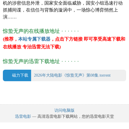
机的涉密信息外泄，国家安全面临威胁，国安小组迅速行动
易烊千玺
抓捕间谍，在信任与背叛的漩涡中，一场惊心博弈悄然上
刘耀文
演……
刘诗诗
张译
惊蛰无声的在线播放地址 · · · · · ·
杨幂
(推荐，
本站专属下载器
，点击下方链接 即可享受高速下载和
雷佳音
在线播放 专治迅雷无法下载)
宋佳
朱一龙
惊蛰无声的迅雷下载地址 · · · · · ·
译 名 惊蛰无声
片 名 惊蛰无声
年 代
2026
磁力下载
2026年大陆电影《惊蛰无声》第08集.torrent
产 地
大陆
类 别 剧情/犯罪
语 言 国语
上映日期 2026-02-17
豆瓣评分 6.3
访问电脑版
迅雷电影
— 高清迅雷电影下载网站，您的迅雷电影天堂