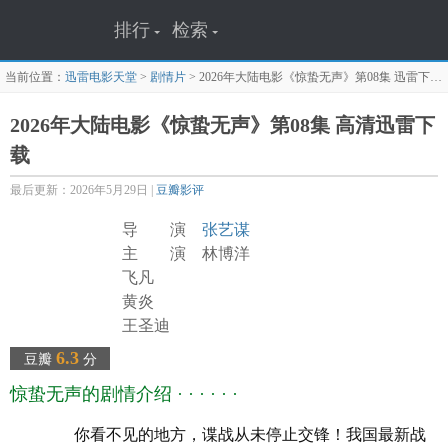
排行
检索
当前位置：
迅雷电影天堂
>
剧情片
>
2026年大陆电影《惊蛰无声》第08集
迅雷下载页面
2026年大陆电影《惊蛰无声》第08集 高清迅雷下
载
最后更新：2026年5月29日 |
豆瓣影评
导 演
张艺谋
主 演 林博洋
飞凡
黄炎
王圣迪
江奇霖
6.3
豆瓣
分
陈明昊
惊蛰无声的剧情介绍 · · · · · ·
段奕宏
姚安娜
你看不见的地方，谍战从未停止交锋！我国最新战
潘斌龙