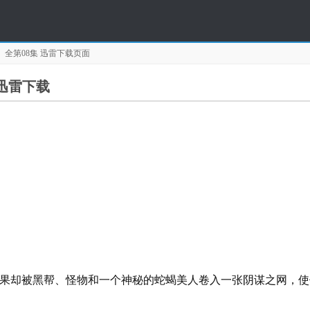
 全第08集
迅雷下载页面
清迅雷下载
被黑帮、怪物和一个神秘的蛇蝎美人卷入一张阴谋之网，使他