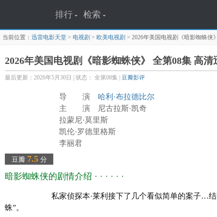
排行
检索
当前位置：
迅雷电影天堂
>
电视剧
>
欧美电视剧
>
2026年美国电视剧《暗影蜘蛛侠》
2026年美国电视剧《暗影蜘蛛侠》 全第08集 高
最后更新：2026年5月30日 | 状态： 全第08集 |
豆瓣影评
导 演
哈利·布拉德比尔
主 演 尼古拉斯·凯奇
拉蒙尼·莫里斯
凯伦·罗德里格斯
李丽君
布莱丹·格里森
7.5
豆瓣
分
卢卡斯·哈斯
暗影蜘蛛侠的剧情介绍 · · · · · ·
杰克·休斯顿
亚伯拉罕·波波拉
私家侦探本·莱利接下了几个看似简单的案子…结果却
迈克尔·卡斯洛夫
蛛”。
杰克·米克塞尔