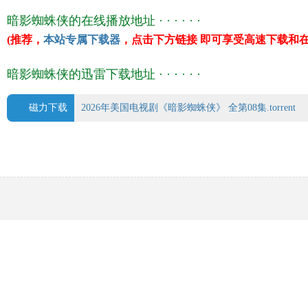
卡梅隆·布莱顿
暗影蜘蛛侠的在线播放地址 · · · · · ·
斯科特·麦克阿瑟
(推荐，
本站专属下载器
，点击下方链接 即可享受高速下载和在
乔·马辛吉尔
安德鲁·卡德威尔
暗影蜘蛛侠的迅雷下载地址 · · · · · ·
译 名 Spider-Noir
片 名 暗影蜘蛛侠
磁力下载
2026年美国电视剧《暗影蜘蛛侠》 全第08集.torrent
年 代
2026
产 地
美国
类 别 奇幻/动作/科幻/悬疑/惊悚/犯罪/奇幻
语 言 英语
上映日期 2026-05-27(美国)
豆瓣评分 7.5