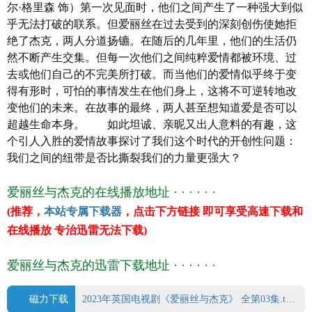
尔·格里森 饰）第一次见面时，他们之间产生了一种强大到似
本·迪洛韦
乎无法打破的联系。但爱丽丝在过去受到的深刻创伤使她拒
多姆纳尔·格里森
绝了杰克，两人分道扬镳。在随后的几年里，他们的生活仍
泰利莎·特谢拉
然不断产生交集。但每一次他们之间纯粹爱情都被环境、过
马修·科特尔
去或他们自己的不完美所打破。而当他们的爱情似乎终于变
阿曼达·劳伦斯
得有形时，可怕的事情发生在他们身上，这将不可逆转地改
埃拉·布鲁科莱里
变他们的未来。在故事的最终，两人甚至想知道爱是否可以
艾米·卢·伍德
超越生命本身。 如此坦诚、亲昵又出人意料的有趣，这
苏尼尔·帕特尔
个引人入胜的爱情故事探讨了我们这个时代的开创性问题：
艾斯林·贝亚
我们之间的纽带是否比撕裂我们的力量更强大？
译 名 爱丽丝与杰克
片 名 爱丽丝与杰克
爱丽丝与杰克的在线播放地址 · · · · · ·
年 代
2023
(推荐，
本站专属下载器
，点击下方链接 即可享受高速下载和
产 地
英国
在线播放 专治迅雷无法下载)
类 别 剧情
语 言 英语
爱丽丝与杰克的迅雷下载地址 · · · · · ·
上映日期 2023-09-09
豆瓣评分 0.0
磁力下载
2023年英国电视剧《爱丽丝与杰克》 全第03集.torrent