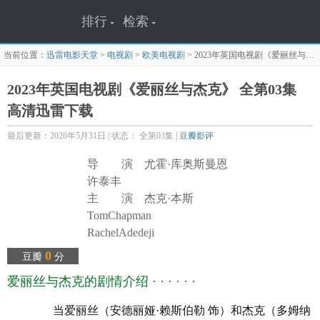
排行
检索
当前位置：
迅雷电影天堂
>
电视剧
>
欧美电视剧
>
2023年英国电视剧《爱丽丝与杰克》 全第03集
2023年英国电视剧《爱丽丝与杰克》 全第03集
高清迅雷下载
最后更新：2026年5月31日 | 状态： 全第03集 |
豆瓣影评
导 演 尤霍·库奥斯曼恩
许泰丰
主 演 杰克·本斯
TomChapman
RachelAdedeji
SamNaz
0
豆瓣
分
MarkCameron
爱丽丝与杰克的剧情介绍 · · · · · ·
ZoAldrich
TommyMcDonnell
当爱丽丝（安德丽娅·赖斯伯勒 饰）和杰克（多姆纳
德雷克·霍萨姆