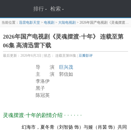
排行
检索
当前位置：
迅雷电影天堂
>
电视剧
>
大陆电视剧
>
2026年国产电视剧《灵魂摆渡·十年》 连载至第06集
2026年国产电视剧《灵魂摆渡·十年》 连载至第
06集 高清迅雷下载
最后更新：2026年6月2日 | 状态： 连载至第06集 |
豆瓣影评
导 演
巨兴茂
主 演 郭信如
李洛伊
黑子
陈冠英
孙雪宁
杨志刚
0
豆瓣
分
灵魂摆渡·十年的剧情介绍 · · · · · ·
贝勒
韩潇珧
幻海市，夏冬青（刘智扬 饰）与娅（肖茵 饰）共同
王艺禅