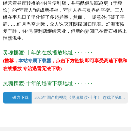
经营着昼夜转换的444号便利店，并与酷似失踪赵吏（于毅
戴向宇
饰）的“守夜人”结成新搭档，守护人界与灵界的平衡。三人
芮佩怡
组在平凡日子里化解了多起异事，然而，一场意外打破了平
邹敦明
静……红月当空之际，众人诛灭其阴谋回归现实。幻海市恢
明子煜
复宁静，444号便利店继续营业，但新的异闻已在青石板路上
闫可欣
悄然滋生。
涂冰
于毅
灵魂摆渡·十年的在线播放地址 · · · · · ·
杨子睿
(推荐，
本站专属下载器
，点击下方链接 即可享受高速下载和
田广宇
在线播放 专治迅雷无法下载)
李羽桐
朱超艺
灵魂摆渡·十年的迅雷下载地址 · · · · · ·
美懿
简宇熙
边程
磁力下载
2026年国产电视剧《灵魂摆渡·十年》 连载至第06集.torrent
马凡丁
顾振翔
姜馥颐
许