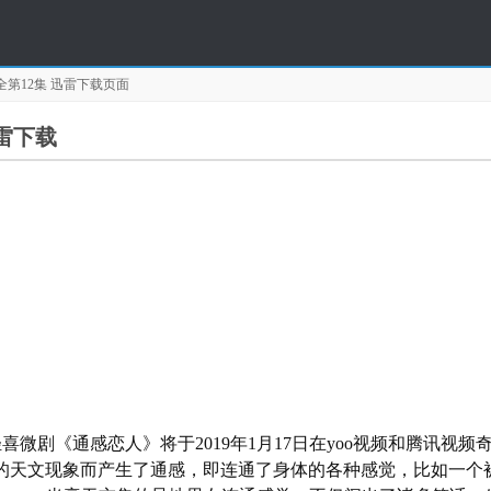
全第12集
迅雷下载页面
迅雷下载
微剧《通感恋人》将于2019年1月17日在yoo视频和腾讯
秘的天文现象而产生了通感，即连通了身体的各种感觉，比如一个