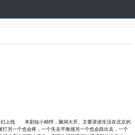
视频奇幻上线 本剧短小精悍，脑洞大开。主要讲述生活在北京的
被打另一个也会疼，一个失去平衡感另一个也会跌出去，一个