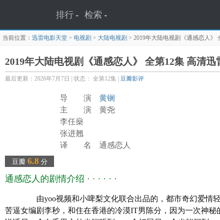
排行
检索
当前位置：
迅雷电影天堂
>
电视剧
>
大陆电视剧
>
2019年大陆电视剧《通感恋人》 
2019年大陆电视剧《通感恋人》 全第12集 高清
最后更新：2026年7月7日 | 状态： 全第12集 |
豆瓣影评
导 演
黄锎
主 演 黄尧
李任燊
张进翘
译 名 通感恋人
片 名 通感恋人
6.8
豆瓣
分
年 代
2019
通感恋人的剧情介绍 · · · · · ·
产 地
大陆
类 别 喜剧/爱情/奇幻
由yoo视频和小啤梨文化联合出品的，都市奇幻爱情轻喜
语 言 国语
苦逼女编剧李秒，和住在香港的冷漠IT男陈分，因为一次神
上映日期 2019-01-17