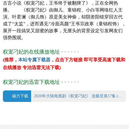
古言小说《权宠刁妃，王爷终于被翻牌了》，正在全网热
豆瓣评分 0.0
播。 《权宠刁妃》由御儿、童锦程、小白等网络红人主
主 演 御儿/童锦程/小白
演。叶君澜（御儿饰）原是美女神偷，却阴差阳错穿回古代
成了“太监”，进而遇见“冷面高颜”王爷宗政寒（童锦程饰），
展开一段搞笑又甜蜜的故事，无厘头的背景设定引发网友们
强势围观。
权宠刁妃的在线播放地址 · · · · · ·
(推荐，
本站专属下载器
，点击下方链接 即可享受高速下载和
在线播放 专治迅雷无法下载)
权宠刁妃的迅雷下载地址 · · · · · ·
磁力下载
2020年大陆电视剧《权宠刁妃》 连载至第17集.torrent