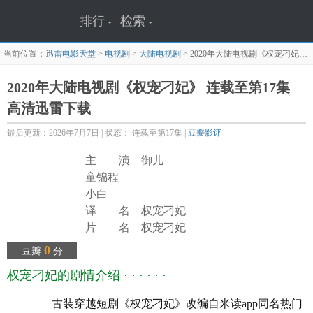
排行
检索
当前位置：
迅雷电影天堂
>
电视剧
>
大陆电视剧
>
2020年大陆电视剧《权宠刁妃》 连载至第17集
2020年大陆电视剧《权宠刁妃》 连载至第17集
高清迅雷下载
最后更新：2026年7月7日 | 状态： 连载至第17集 |
豆瓣影评
主 演 御儿
童锦程
小白
译 名 权宠刁妃
片 名 权宠刁妃
年 代
2020
0
豆瓣
分
产 地
大陆
权宠刁妃的剧情介绍 · · · · · ·
类 别 喜剧/短片/古装
语 言 国语
古装穿越短剧《权宠刁妃》改编自米读app同名热门
上映日期 2020-04-15