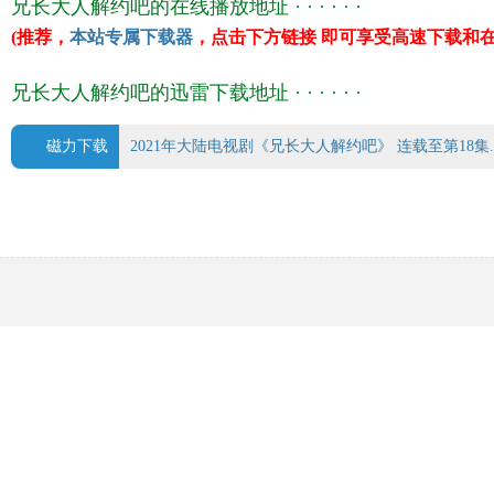
兄长大人解约吧的在线播放地址 · · · · · ·
豆瓣评分 0.0
(推荐，
本站专属下载器
，点击下方链接 即可享受高速下载和在
兄长大人解约吧的迅雷下载地址 · · · · · ·
磁力下载
2021年大陆电视剧《兄长大人解约吧》 连载至第18集.tor