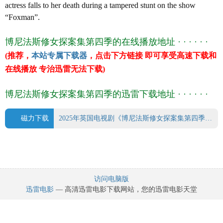
actress falls to her death during a tampered stunt on the show
贝琳达·朗
“Foxman”.
莎拉·克劳登
山姆·亚历山大
博尼法斯修女探案集第四季的在线播放地址 · · · · · ·
伊丽莎白·德莫特·沃尔什
(推荐，
本站专属下载器
，点击下方链接 即可享受高速下载和
AnnaBlackburn
在线播放 专治迅雷无法下载)
KluaneSaunders
译 名 博尼法斯修女探案集第四季
博尼法斯修女探案集第四季的迅雷下载地址 · · · · · ·
片 名 博尼法斯修女探案集第四季
年 代
2025
产 地
英国
磁力下载
2025年英国电视剧《博尼法斯修女探案集第四季》 连载至第06集.torrent
类 别 剧情/喜剧/悬疑
语 言 英语
上映日期 2025-08-19
豆瓣评分 0.0
访问电脑版
迅雷电影
— 高清迅雷电影下载网站，您的迅雷电影天堂