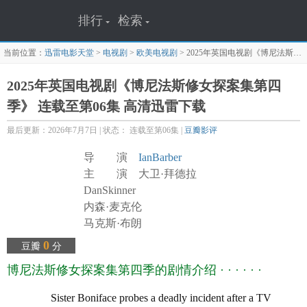
排行
检索
当前位置：
迅雷电影天堂
>
电视剧
>
欧美电视剧
>
2025年英国电视剧《博尼法斯修女探案集第四季》 连载至第06集
2025年英国电视剧《博尼法斯修女探案集第四
季》 连载至第06集 高清迅雷下载
最后更新：2026年7月7日 | 状态： 连载至第06集 |
豆瓣影评
导 演
IanBarber
主 演 大卫·拜德拉
DanSkinner
内森·麦克伦
马克斯·布朗
杰里·伍
0
豆瓣
分
阿米梅特卡夫
博尼法斯修女探案集第四季的剧情介绍 · · · · · ·
JackGouldbourne
洛娜·沃森
Sister Boniface probes a deadly incident after a TV
卡罗琳·皮克尔斯