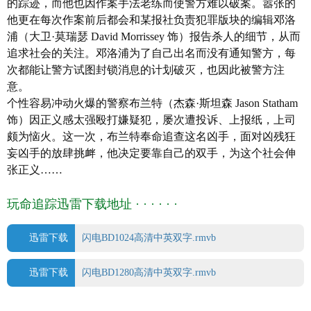
的踪迹，而他也因作案手法老练而使警方难以破案。嚣张的
片长: 97分钟
他更在每次作案前后都会和某报社负责犯罪版块的编辑邓洛
又名: 私法制裁(台) / 闪电
浦（大卫·莫瑞瑟 David Morrissey 饰）报告杀人的细节，从而
IMDb链接: tt1297919
追求社会的关注。邓洛浦为了自己出名而没有通知警方，每
次都能让警方试图封锁消息的计划破灭，也因此被警方注
意。
个性容易冲动火爆的警察布兰特（杰森·斯坦森 Jason Statham
饰）因正义感太强殴打嫌疑犯，屡次遭投诉、上报纸，上司
颇为恼火。这一次，布兰特奉命追查这名凶手，面对凶残狂
妄凶手的放肆挑衅，他决定要靠自己的双手，为这个社会伸
张正义……
玩命追踪迅雷下载地址 · · · · · ·
迅雷下载
闪电BD1024高清中英双字.rmvb
迅雷下载
闪电BD1280高清中英双字.rmvb