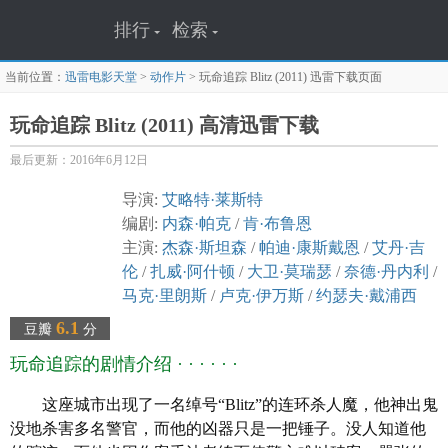
排行
检索
当前位置：
迅雷电影天堂
>
动作片
>
玩命追踪 Blitz (2011)
迅雷下载页面
玩命追踪 Blitz (2011) 高清迅雷下载
最后更新：2016年6月12日
导演:
艾略特·莱斯特
编剧:
内森·帕克
/
肯·布鲁恩
主演:
杰森·斯坦森
/
帕迪·康斯戴恩
/
艾丹·吉
伦
/
扎威·阿什顿
/
大卫·莫瑞瑟
/
奈德·丹内利
/
马克·里朗斯
/
卢克·伊万斯
/
约瑟夫·戴浦西
类型: 动作 / 惊悚 / 犯罪
6.1
豆瓣
分
官方网站: www.blitzmovie.co.uk
玩命追踪的剧情介绍 · · · · · ·
制片国家/地区:
英国
/
法国
/
美国
语言: 英语
这座城市出现了一名绰号“Blitz”的连环杀人魔，他神出鬼
上映日期: 2012-03-16(中国大陆) /
2011
-05-
没地杀害多名警官，而他的凶器只是一把锤子。没人知道他
20(英国)