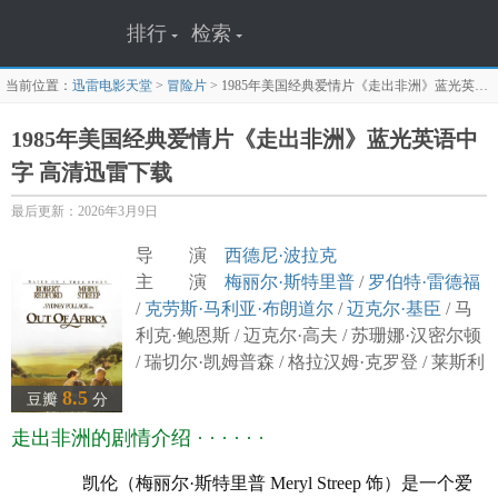
排行
检索
当前位置：
迅雷电影天堂
>
冒险片
>
1985年美国经典爱情片《走出非洲》蓝光英语中字
1985年美国经典爱情片《走出非洲》蓝光英语中
字 高清迅雷下载
最后更新：2026年3月9日
导 演
西德尼·波拉克
主 演
梅丽尔·斯特里普
/
罗伯特·雷德福
/
克劳斯·马利亚·布朗道尔
/
迈克尔·基臣
/ 马
利克·鲍恩斯 / 迈克尔·高夫 / 苏珊娜·汉密尔顿
/ 瑞切尔·凯姆普森 / 格拉汉姆·克罗登 / 莱斯利
·菲利普斯
8.5
豆瓣
分
译 名 Out of Africa/非洲之旅(港)/远离非
走出非洲的剧情介绍 · · · · · ·
洲(台)
片 名 走出非洲
凯伦（梅丽尔·斯特里普 Meryl Streep 饰）是一个爱
年 代
1985