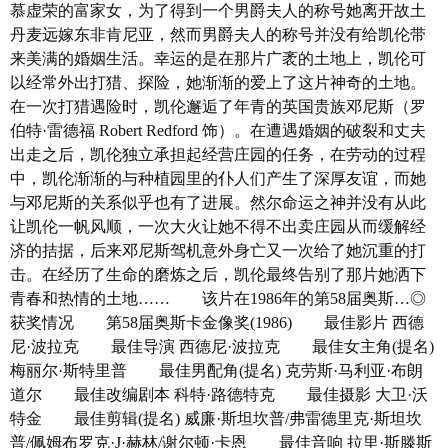
慕虚荣的富家女，为了得到一个男爵夫人的称号她离开故土
产 地
美国
丹麦远嫁东非肯尼亚，然而男爵夫人的称号并没有给凯伦带
类 别 爱情/传记/冒险/剧情
来美满的婚姻生活。幸运的是在那片广袤的土地上，凯伦可
语 言 英语/斯瓦希里语
以经常外出打猎、探险，她渐渐的爱上了这片神奇的土地。
字 幕 中文字幕
在一次打猎遇险时，凯伦邂逅了年青的英国贵族邓尼斯（罗
上映日期 1985-12-10(洛杉矶首映)/1985-12-
伯特·雷德福 Robert Redford 饰）。在遭遇婚姻的破裂和丈夫
20(美国)
出走之后，凯伦独立承担起经营庄园的任务，在劳动的过程
豆瓣评分 8.7/10 from 107041 users
中，凯伦渐渐的与种植园里的仆人们产生了深厚友谊，而她
IMDb评分 7.2/10 from 92000 users
与邓尼斯的关系似乎也有了进展。然尔命运之神并没有从此
文件格式 x264 + ACC
让凯伦一帆风顺，一次大火让她不得不出卖庄园从而缓解经
视频尺寸 1920 x 1080
济的拮据，后来邓尼斯驾机意外身亡又一次给了她沉重的打
文件大小 5088 MB
击。在经历了生命的磨炼之后，凯伦最终告别了那片她洒下
片 长 161 Mins
青春和热情的土地…… 该片在1986年的第58届奥斯…◎
获奖情况 第58届奥斯卡金像奖(1986) 最佳影片 西德
尼·波拉克 最佳导演 西德尼·波拉克 最佳女主角(提名)
梅丽尔·斯特里普 最佳男配角(提名) 克劳斯·马利亚·布朗
道尔 最佳改编剧本 科特·路德特克 最佳摄影 大卫·沃
特金 最佳剪辑(提名) 威廉·斯坦坎普/弗雷德里克·斯坦坎
普/佩姆布罗克·J·赫林/谢尔顿·卡恩 最佳音响 拉里·斯滕斯