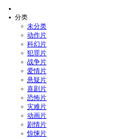
分类
未分类
动作片
科幻片
犯罪片
战争片
爱情片
悬疑片
喜剧片
恐怖片
灾难片
动画片
剧情片
惊悚片