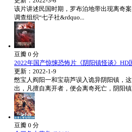
更新：2022-3-6
该片讲述民国时期，罗布泊地带出现离奇案
调查组织“七子社&rdquo...
豆瓣 0 分
2022年国产惊悚恐怖片《阴阳镇怪谈》HD
更新：2022-1-9
憋宝人阎阳一和宝葫芦误入诡异阴阳镇，这
出，凡擅自离开者，便会离奇死亡，阴阳镇遍.
豆瓣 0 分