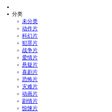
分类
未分类
动作片
科幻片
犯罪片
战争片
爱情片
悬疑片
喜剧片
恐怖片
灾难片
动画片
剧情片
惊悚片