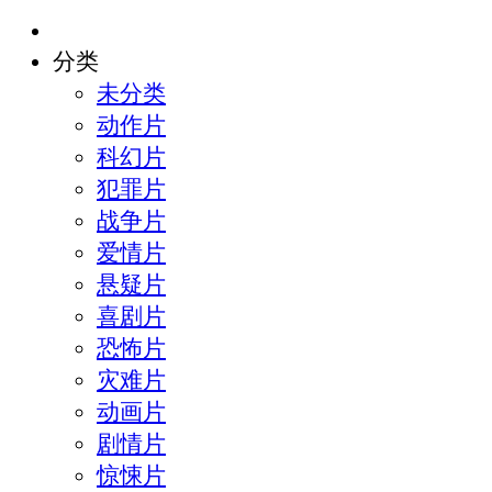
分类
未分类
动作片
科幻片
犯罪片
战争片
爱情片
悬疑片
喜剧片
恐怖片
灾难片
动画片
剧情片
惊悚片