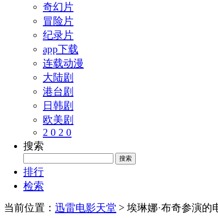
奇幻片
冒险片
纪录片
app下载
连载动漫
大陆剧
港台剧
日韩剧
欧美剧
2 0 2 0
搜索
排行
检索
当前位置：
迅雷电影天堂
> 埃琳娜·布奇参演的