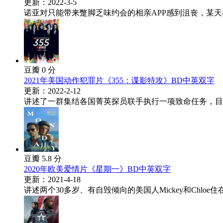
更新：2022-3-5
诺亚对只能带来蹩脚乏味约会的相亲APP感到沮丧，某天
豆瓣 0 分
2021年美国动作犯罪片《355：谍影特攻》BD中英双字
更新：2022-2-12
讲述了一群集结各国菁英探员联手执行一项致命任务，目的
豆瓣 5.8 分
2020年欧美爱情片《星期一》BD中英双字
更新：2021-4-18
讲述两个30多岁、有自毁倾向的美国人Mickey和Chloe