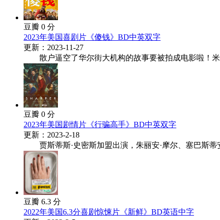
豆瓣 0 分
2023年美国喜剧片《傻钱》BD中英双字
更新：2023-11-27
散户逼空了华尔街大机构的故事要被拍成电影啦！米高梅购得
豆瓣 0 分
2023年美国剧情片《行骗高手》BD中英双字
更新：2023-2-18
贾斯蒂斯·史密斯加盟出演，朱丽安·摩尔、塞巴斯蒂安&m
豆瓣 6.3 分
2022年美国6.3分喜剧惊悚片《新鲜》BD英语中字