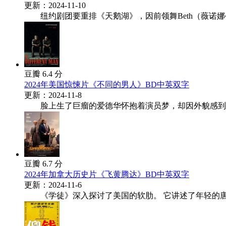
更新：2024-11-10
纽约剧团要重排《天鹅湖》，因前领舞Beth（薇诺娜•赖德 Wi
豆瓣 6.4 分
2024年美国惊悚片《不同的男人》BD中英双字
更新：2024-11-8
脸上生了巨瘤的爱德华怀抱着演员梦，却因外貌感到自卑
豆瓣 6.7 分
2024年加拿大历史片《飞黄腾达》BD中英双字
更新：2024-11-6
《学徒》深入探讨了美国的软肋。 它讲述了年轻的唐纳德