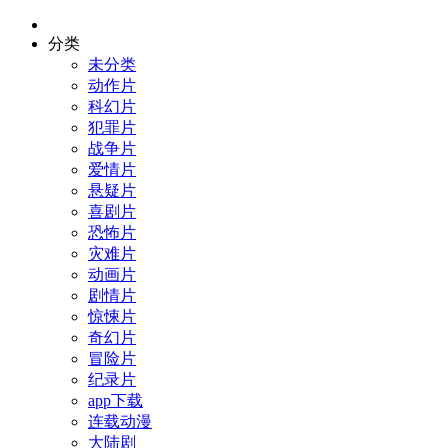
分类
未分类
动作片
科幻片
犯罪片
战争片
爱情片
悬疑片
喜剧片
恐怖片
灾难片
动画片
剧情片
惊悚片
奇幻片
冒险片
纪录片
app下载
连载动漫
大陆剧