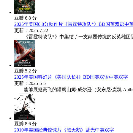
豆瓣 6.8 分
2025年美国6.8分动作片《雷霆特攻队*》BD国英双语中
更新：2025-7-22
《雷霆特攻队*》中集结了一支颠覆传统的反英雄团队——&
豆瓣 5.2 分
2025年美国科幻片《美国队长4》BD国英双语中英双字
更新：2025-5-5
能够展翅高飞的猎鹰山姆·威尔逊（安东尼·麦凯 Anthon.
豆瓣 8.6 分
2010年美国经典惊悚片《黑天鹅》蓝光中英双字