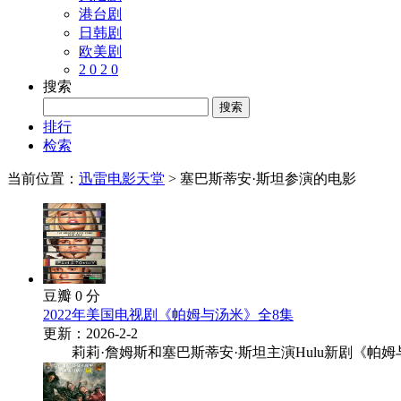
港台剧
日韩剧
欧美剧
2 0 2 0
搜索
排行
检索
当前位置：
迅雷电影天堂
> 塞巴斯蒂安·斯坦参演的电影
豆瓣 0 分
2022年美国电视剧《帕姆与汤米》全8集
更新：2026-2-2
莉莉·詹姆斯和塞巴斯蒂安·斯坦主演Hulu新剧《帕姆与汤