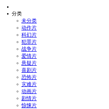
分类
未分类
动作片
科幻片
犯罪片
战争片
爱情片
悬疑片
喜剧片
恐怖片
灾难片
动画片
剧情片
惊悚片