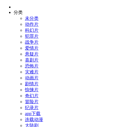
分类
未分类
动作片
科幻片
犯罪片
战争片
爱情片
悬疑片
喜剧片
恐怖片
灾难片
动画片
剧情片
惊悚片
奇幻片
冒险片
纪录片
app下载
连载动漫
大陆剧