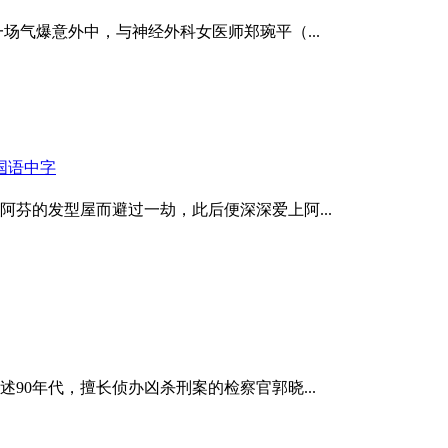
气爆意外中，与神经外科女医师郑琬平（...
国语中字
的发型屋而避过一劫，此后便深深爱上阿...
0年代，擅长侦办凶杀刑案的检察官郭晓...