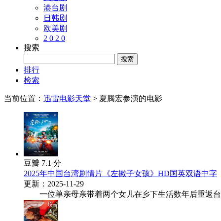
港台剧
日韩剧
欧美剧
2 0 2 0
搜索
排行
检索
当前位置：
迅雷电影天堂
> 夏腾宏参演的电影
豆瓣 7.1 分
2025年中国台湾剧情片《左撇子女孩》HD国英双语中字
更新：2025-11-29
一位单亲母亲带着两个女儿在乡下生活数年后重返台北，