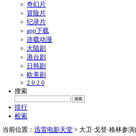
奇幻片
冒险片
纪录片
app下载
连载动漫
大陆剧
港台剧
日韩剧
欧美剧
2 0 2 0
搜索
排行
检索
当前位置：
迅雷电影天堂
> 大卫·戈登·格林参