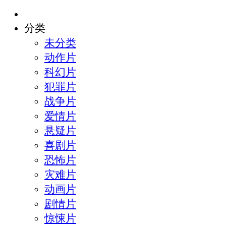
分类
未分类
动作片
科幻片
犯罪片
战争片
爱情片
悬疑片
喜剧片
恐怖片
灾难片
动画片
剧情片
惊悚片