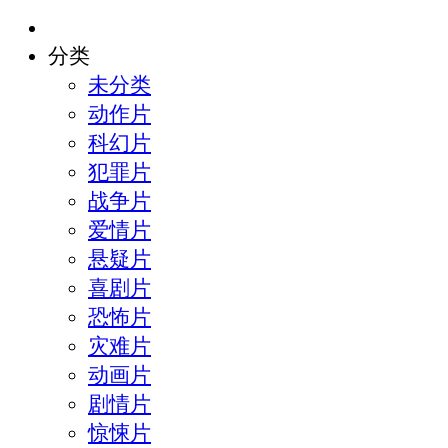
分类
未分类
动作片
科幻片
犯罪片
战争片
爱情片
悬疑片
喜剧片
恐怖片
灾难片
动画片
剧情片
惊悚片