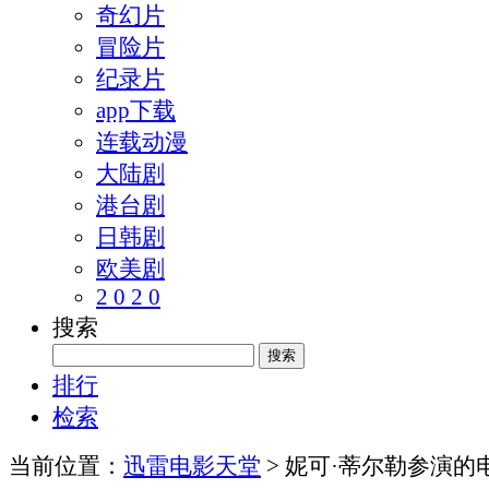
奇幻片
冒险片
纪录片
app下载
连载动漫
大陆剧
港台剧
日韩剧
欧美剧
2 0 2 0
搜索
排行
检索
当前位置：
迅雷电影天堂
> 妮可·蒂尔勒参演的