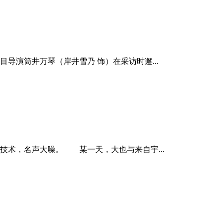
演筒井万琴（岸井雪乃 饰）在采访时邂...
术，名声大噪。 某一天，大也与来自宇...