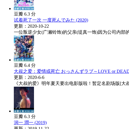
豆瓣 6.3 分
试着死了一次 一度死んでみた (2020)
更新：2020-10-22
一位叛逆少女(广濑铃饰)的父亲(堤真一饰)因为公司内部
豆瓣 6.4 分
大叔之爱：爱情或死亡 おっさんずラブ～LOVE or DEAD～ 
更新：2020-6-6
《大叔的爱》明年夏天要出电影版啦！暂定名剧场版[大叔的
豆瓣 6.3 分
润一 潤一 (2019)
更新：2019-11-22