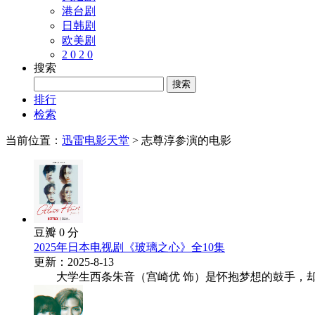
港台剧
日韩剧
欧美剧
2 0 2 0
搜索
排行
检索
当前位置：
迅雷电影天堂
> 志尊淳参演的电影
豆瓣 0 分
2025年日本电视剧《玻璃之心》全10集
更新：2025-8-13
大学生西条朱音（宫崎优 饰）是怀抱梦想的鼓手，却遭