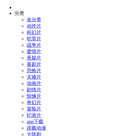
分类
未分类
动作片
科幻片
犯罪片
战争片
爱情片
悬疑片
喜剧片
恐怖片
灾难片
动画片
剧情片
惊悚片
奇幻片
冒险片
纪录片
app下载
连载动漫
大陆剧