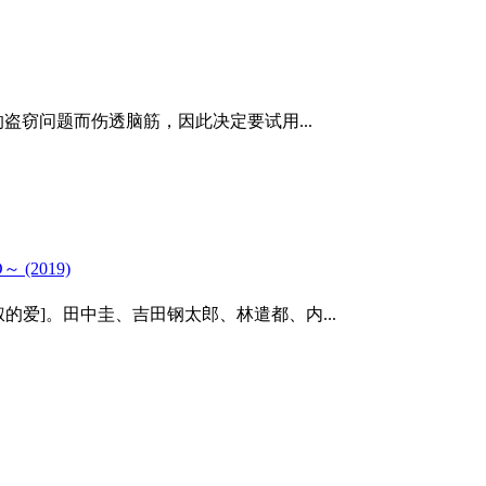
的盗窃问题而伤透脑筋，因此决定要试用...
(2019)
爱]。田中圭、吉田钢太郎、林遣都、内...