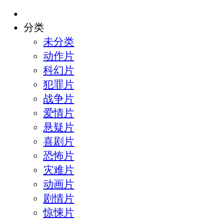
分类
未分类
动作片
科幻片
犯罪片
战争片
爱情片
悬疑片
喜剧片
恐怖片
灾难片
动画片
剧情片
惊悚片