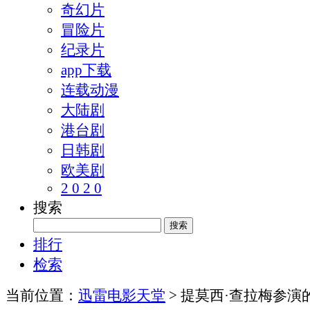
奇幻片
冒险片
纪录片
app下载
连载动漫
大陆剧
港台剧
日韩剧
欧美剧
2 0 2 0
搜索
排行
检索
当前位置：
迅雷电影天堂
> 提莫西·查拉梅参演