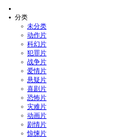
分类
未分类
动作片
科幻片
犯罪片
战争片
爱情片
悬疑片
喜剧片
恐怖片
灾难片
动画片
剧情片
惊悚片