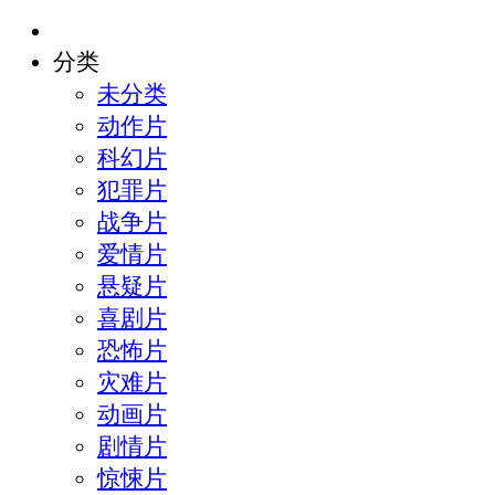
分类
未分类
动作片
科幻片
犯罪片
战争片
爱情片
悬疑片
喜剧片
恐怖片
灾难片
动画片
剧情片
惊悚片