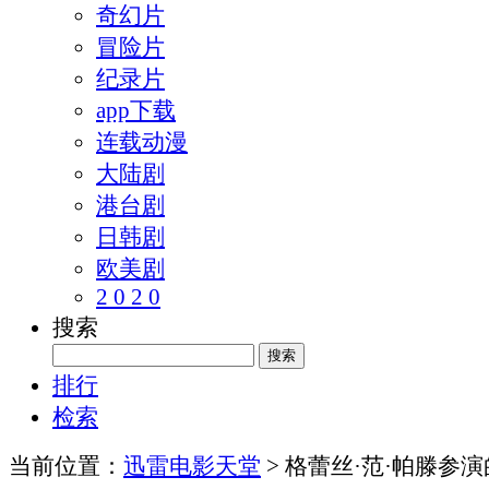
奇幻片
冒险片
纪录片
app下载
连载动漫
大陆剧
港台剧
日韩剧
欧美剧
2 0 2 0
搜索
排行
检索
当前位置：
迅雷电影天堂
> 格蕾丝·范·帕滕参