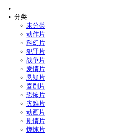
分类
未分类
动作片
科幻片
犯罪片
战争片
爱情片
悬疑片
喜剧片
恐怖片
灾难片
动画片
剧情片
惊悚片